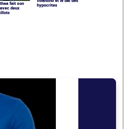
Infantino et le bal des
ithea fait son
hypocrites
 avec deux
llots