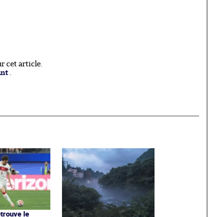
 cet article.
ant
.
trouve le