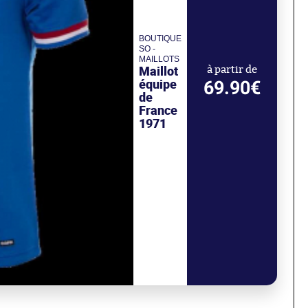
BOUTIQUE
SO -
MAILLOTS
Maillot
à partir de
équipe
69.90€
de
France
1971