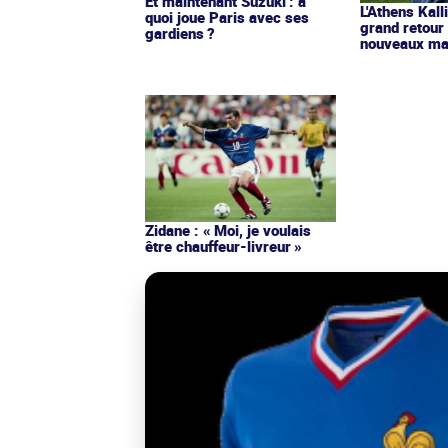
Et maintenant Suzuki : à
L'Athens Kall
quoi joue Paris avec ses
grand retour
gardiens ?
nouveaux mai
Zidane : « Moi, je voulais
être chauffeur-livreur »