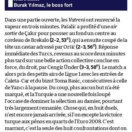
Burak Yılmaz, le boss fort
Dans une partie ouverte, les
Vatreni
ont renversé la
vapeur en trois minutes. Pašalić a profité d’une
air
sortie
de Çakır pour pousser au fond un centre au
e
cordeau de Brekalo
(2-2, 53
)
, qui a ensuite coupé de la
e
tête un caviar adressé par Oršić
(2-3, 56
)
. Réponse
immédiate des Turcs, revenus au score deux minutes
plus tard sur une belle action collective conclue en
e
force, du droit, par Cengiz Ünder
(3-3, 58
)
. Le match a
alors pris des petits airs de Ligue 1 avec les entrées de
Ćaleta-Car et du bizut Toma Basic, consécutives à celle
de Yazıcı à la pause. Du coup, plus aucun but n’a été
marqué, et la Turquie a une nouvelle fois loupé
l’occase de dominer la sélection au damier, pourtant
très largement remaniée. Chose qui, en huit duels,
n’est encore jamais arrivée, si l’on excepte la victoire
turque aux pénos en quarts de l’Euro 2008. C’est
marrant, c’est la seule des huit confrontations dont on