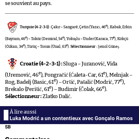
se souvient au pays.
e
Turquie (4-2-3-1) :
Çakır – Sangaré, Çetin (Yazıcı, 46
), Kabak, Erkin
e
e
e
(Bayram, 46
) – Toköz (Demiral, 54
), Yokuşlu – Ünder (Karaca, 77
), Kökçü
e
e
(Özkan, 34
), Türüç – Tosun (Ünal, 63
).
Sélectionneur :
Şenol Güneş.
Croatie (4-2-3-1) :
Sluga – Juranović, Vida
e
e
(Uremović, 46
), Pongračić (Ćaleta-Car, 61
), Melnjak –
e
e
Rog, Badelj (Basic, 61
) – Oršić, Pašalić (Modrić, 77
),
e
e
Brekalo (Perišić, 61
) – Budimir (Čolak, 66
).
Sélectionneur :
Zlatko Dalić.
Luka Modrić a un contentieux avec Gonçalo Ramos
SB