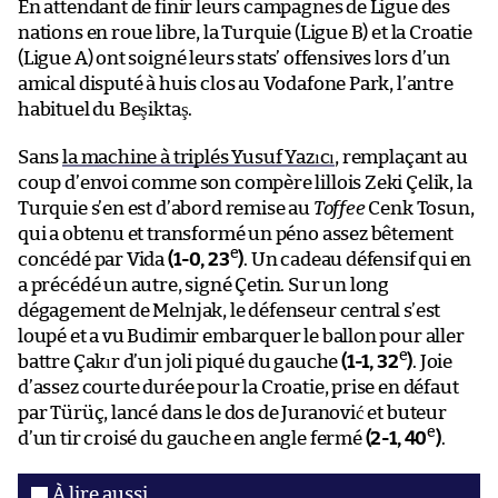
En attendant de finir leurs campagnes de Ligue des
nations en roue libre, la Turquie (Ligue B) et la Croatie
(Ligue A) ont soigné leurs stats’ offensives lors d’un
amical disputé à huis clos au Vodafone Park, l’antre
habituel du Beşiktaş.
Sans
la machine à triplés Yusuf Yazıcı
, remplaçant au
coup d’envoi comme son compère lillois Zeki Çelik, la
Turquie s’en est d’abord remise au
Toffee
Cenk Tosun,
qui a obtenu et transformé un péno assez bêtement
e
concédé par Vida
(1-0, 23
)
. Un cadeau défensif qui en
a précédé un autre, signé Çetin. Sur un long
dégagement de Melnjak, le défenseur central s’est
loupé et a vu Budimir embarquer le ballon pour aller
e
battre Çakır d’un joli piqué du gauche
(1-1, 32
)
. Joie
d’assez courte durée pour la Croatie, prise en défaut
par Türüç, lancé dans le dos de Juranović et buteur
e
d’un tir croisé du gauche en angle fermé
(2-1, 40
)
.