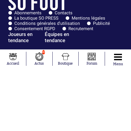
Abonnements
Contacts
La boutique SO PRESS
Mentions légales
Conditions générales d'utilisation
Publicité
Consentement RGPD
Recrutement
Joueurs en
Équipes en
tendance
tendance
Mohamed
Chelsea
10
Salah
Paris Saint-
Mykhailo
Germain
Accueil
Actus
Boutique
Forum
Menu
Mudryk
Bordeaux
Neymar
Olympique
Khalis Merah
lyonnais
Loïs Openda
FIFA
Moussa
Real Madrid
Niakhaté
RC Strasbourg
Nicolás
AC Milan
Tagliafico
France
Pavel Šulc
RC Lens
Josh Maja
Gauthier Hein