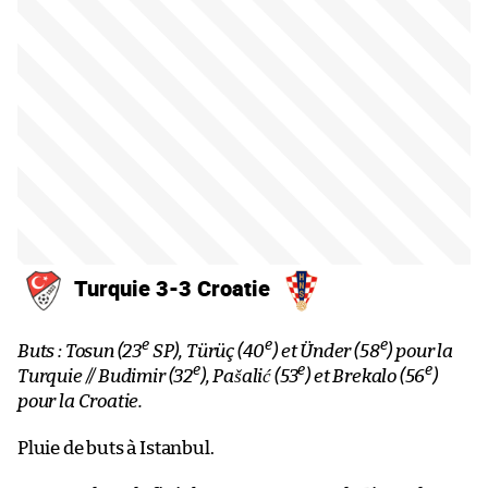
Turquie 3-3 Croatie
e
e
e
Buts : Tosun (23
SP), Türüç (40
) et Ünder (58
) pour la
e
e
e
Turquie // Budimir (32
), Pašalić (53
) et Brekalo (56
)
pour la Croatie.
Pluie de buts à Istanbul.