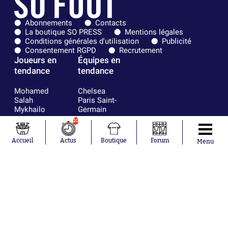
Abonnements
Contacts
La boutique SO PRESS
Mentions légales
Conditions générales d'utilisation
Publicité
Consentement RGPD
Recrutement
Joueurs en
Équipes en
tendance
tendance
Mohamed
Chelsea
Salah
Paris Saint-
Mykhailo
Germain
Mudryk
Bordeaux
10
Neymar
Olympique
Khalis Merah
lyonnais
Accueil
Actus
Boutique
Forum
Menu
Loïs Openda
FIFA
Moussa
Real Madrid
Niakhaté
RC Strasbourg
Nicolás
AC Milan
Tagliafico
France
Pavel Šulc
RC Lens
Josh Maja
Gauthier Hein