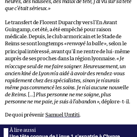
heures, des nausées, des maux de tête, j’ai vu sur sa tête
que c’était sérieux.
»
Le transfert de Florent Duparchy vers l’En Avant
Guingamp, cet été, a été empêché pour raison
médicale. Depuis, le club armoricain et le Stade de
Reims se sont longtemps
«
renvoyé la balle
»
, selon le
principal intéressé, avant qu’il ne rentre de lui-même
auprès de ses proches dans la région lyonnaise.
«
Je
m’occupe seul de me faire soigner. Heureusement, un
ancien kiné de Lyon m’a aidé à avoir des rendez-vous
rapidement chez des spécialistes, sinon je n’aurais
même pas commencé les soins. Je n’ai aucune nouvelle
de Reims.
[…]
Plus personne ne me soigne, plus
personne ne me paie, je suis à l’abandon »
, déplore-t-il.
De quoi prévenir
Samuel Umtiti
.
Une tête connue de Ligue 1 s'expatrie à Chypre