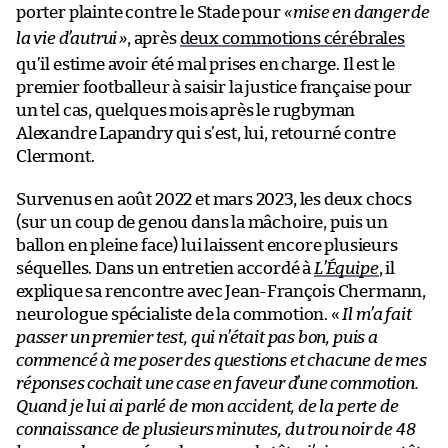
porter plainte contre le Stade pour
«
mise en danger de
la vie d’autrui
»
, après
deux commotions cérébrales
qu’il estime avoir été mal prises en charge. Il est le
premier footballeur à saisir la justice française pour
un tel cas, quelques mois après le rugbyman
Alexandre Lapandry qui s’est, lui, retourné contre
Clermont.
Survenus en août 2022 et mars 2023, les deux chocs
(sur un coup de genou dans la mâchoire, puis un
ballon en pleine face) lui laissent encore plusieurs
séquelles. Dans un entretien accordé à
L’Équipe
, il
explique sa rencontre avec Jean-François Chermann,
neurologue spécialiste de la commotion. «
Il m’a fait
passer un premier test, qui n’était pas bon, puis a
commencé à me poser des questions et chacune de mes
réponses cochait une case en faveur d’une commotion.
Quand je lui ai parlé de mon accident, de la perte de
connaissance de plusieurs minutes, du trou noir de 48