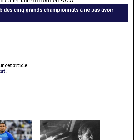
re aller faire un tour en PACA.
lub des cinq grands championnats à ne pas avoir
 cet article.
ant
.