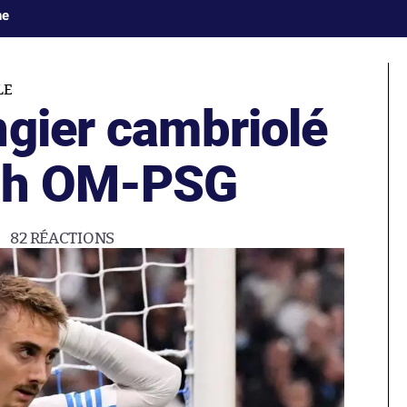
ne
LE
ngier cambriolé
tch OM-PSG
82
RÉACTIONS