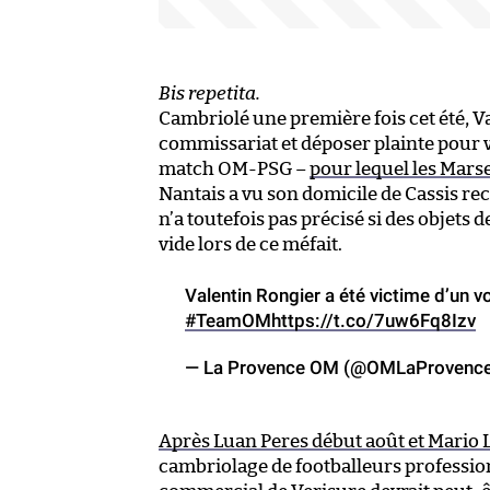
Bis repetita.
Cambriolé une première fois cet été, V
commissariat et déposer plainte pour v
match OM-PSG –
pour lequel les Mars
Nantais a vu son domicile de Cassis rec
n’a toutefois pas précisé si des objets 
vide lors de ce méfait.
Valentin Rongier a été victime d’un vo
#TeamOM
https://t.co/7uw6Fq8Izv
— La Provence OM (@OMLaProvenc
Après Luan Peres début août
et Mario 
cambriolage de footballeurs professionn