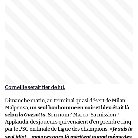
Corneille serait fier de lui.
Dimanche matin, au terminal quasi désert de Milan
Malpensa,
un seul bonhomme en noir et bleu était là
selon
l
a Gazzetta
. Son nom ? Marco. Sa mission ?
Applaudir des joueurs qui venaient d’en prendre cinq
par le PSG en finale de Ligue des champions.
«
Je suis le
seul idiot… mais ces gars-là méritent quand même des