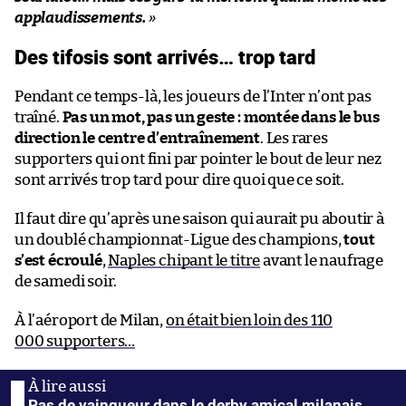
applaudissements.
»
Des tifosis sont arrivés… trop tard
Pendant ce temps-là, les joueurs de l’Inter n’ont pas
traîné.
Pas un mot, pas un geste : montée dans le bus
direction le centre d’entraînement
. Les rares
supporters qui ont fini par pointer le bout de leur nez
sont arrivés trop tard pour dire quoi que ce soit.
Il faut dire qu’après une saison qui aurait pu aboutir à
un doublé championnat-Ligue des champions,
tout
s’est écroulé
,
Naples chipant le titre
avant le naufrage
de samedi soir.
À l’aéroport de Milan,
on était bien loin des 110
000 supporters…
Pas de vainqueur dans le derby amical milanais