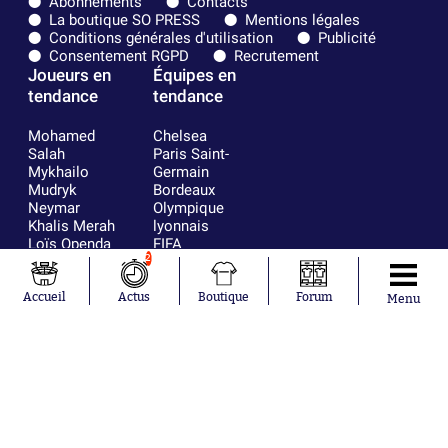
Abonnements
Contacts
La boutique SO PRESS
Mentions légales
Conditions générales d'utilisation
Publicité
Consentement RGPD
Recrutement
Joueurs en
Équipes en
tendance
tendance
Mohamed
Chelsea
Salah
Paris Saint-
Mykhailo
Germain
Mudryk
Bordeaux
Neymar
Olympique
Khalis Merah
lyonnais
Loïs Openda
FIFA
Moussa
Real Madrid
2
Niakhaté
RC Strasbourg
Nicolás
AC Milan
Accueil
Actus
Boutique
Forum
Menu
Tagliafico
France
Pavel Šulc
RC Lens
Josh Maja
Gauthier Hein