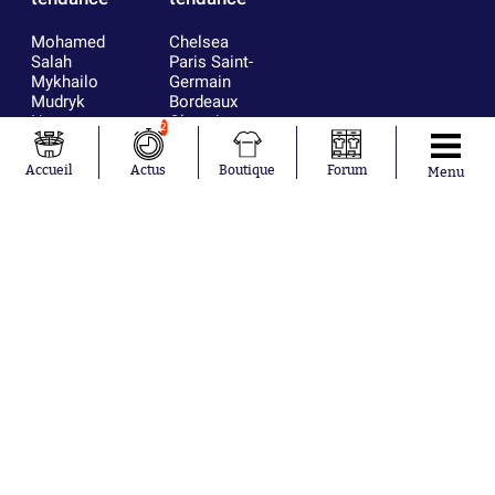
Mohamed
Chelsea
Salah
Paris Saint-
Mykhailo
Germain
Mudryk
Bordeaux
Neymar
Olympique
2
Khalis Merah
lyonnais
Loïs Openda
FIFA
Accueil
Actus
Boutique
Forum
Menu
Moussa
Real Madrid
Niakhaté
RC Strasbourg
Nicolás
AC Milan
Tagliafico
France
Pavel Šulc
RC Lens
Josh Maja
Gauthier Hein