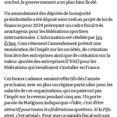
son but, le gouvernement a un plan bien ficelé.
Un amendement des députés de la majorité
présidentielle a été déposé mercredi au projet de loi de
finances pour 2024 prévoyant un cadre fiscal très
avantageux pour les fédérations sportives
internationales. L’information est révélée par
Les
Échos.
Concrètement l’amendement prévoit une
exonération de l’impôt sur les sociétés, de cotisation
foncière des entreprises ainsi que de cotisation sur la
valeur ajoutée des entreprises (CVAE) pour les
fédérations qui viendraient s’installer en France.
Ces beaux cadeaux seraient effectifs dès l’année
prochaine, avec en plus un régime particulier pour les
salariés de ces organisations, qui ne paieront pas
l’impôt sur le revenu pendant cinq ans. Un porte-
parole de Matignon indique que
«
l’idée, c’est d’être
attractif pour toutes les fédérations sportives. Si la Fifa
vient, c’est génial
»
.
Pour que ce paradis fiscal soit une