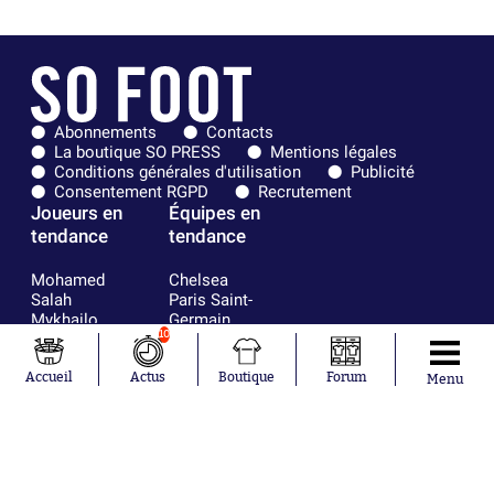
Abonnements
Contacts
La boutique SO PRESS
Mentions légales
Conditions générales d'utilisation
Publicité
Consentement RGPD
Recrutement
Joueurs en
Équipes en
tendance
tendance
Mohamed
Chelsea
Salah
Paris Saint-
Mykhailo
Germain
10
Mudryk
Bordeaux
Neymar
Olympique
Khalis Merah
lyonnais
Accueil
Actus
Boutique
Forum
Menu
Loïs Openda
FIFA
Moussa
Real Madrid
Niakhaté
RC Strasbourg
Nicolás
AC Milan
Tagliafico
France