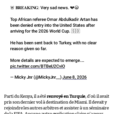
🚨 𝐁𝐑𝐄𝐀𝐊𝐈𝐍𝐆: Very sad news. 💔😭
Top African referee Omar Abdulkadir Artan has
been denied entry into the United States after
arriving for the 2026 World Cup. 🇸🇴
He has been sent back to Turkey, with no clear
reason given so far.
More details are expected to emerge.…
pic.twitter.com/BTBeU2CviO
— Micky Jnr (@MickyJnr__)
June 8, 2026
Parti du Kenya, il a été
renvoyé en Turquie
, d’où il avait
pris son dernier vol à destination de Miami. Il devait y
rejoindre les autres arbitres et assister à un séminaire
de la FIFA. Aucune autre explication claire n’a pour