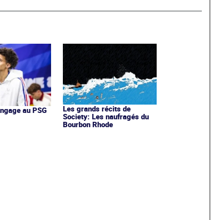
Les grands récits de
'engage au PSG
Society: Les naufragés du
Bourbon Rhode