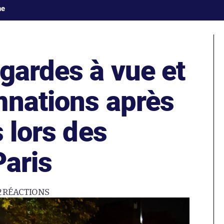
ne
gardes à vue et
mnations après
s lors des
Paris
2
RÉACTIONS