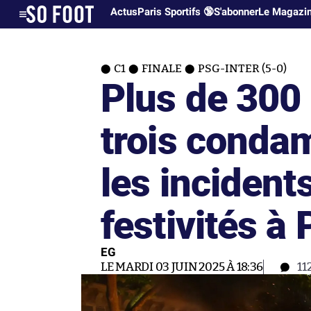
Actus
Paris Sportifs 🔞
S'abonner
Le Magazi
C1
FINALE
PSG-INTER (5-0)
Plus de 300 
trois conda
les incident
festivités à 
EG
LE MARDI 03 JUIN 2025 À 18:36
11