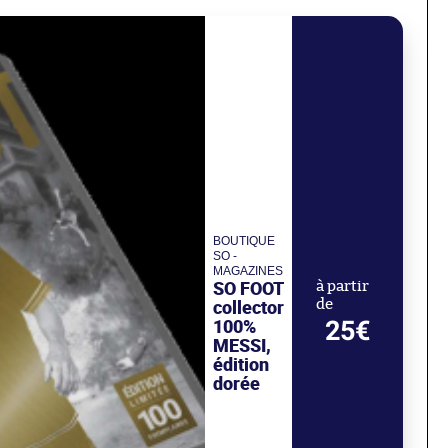
BOUTIQUE
SO -
MAGAZINES
SO FOOT
à partir
collector
de
100%
25€
MESSI,
édition
dorée