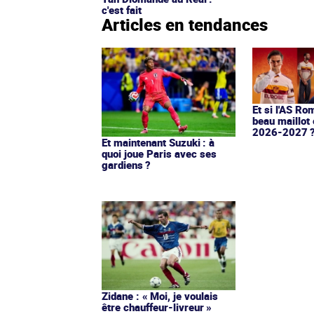
c'est fait
Articles en tendances
Et si l'AS Ro
beau maillot 
2026-2027 
Et maintenant Suzuki : à
quoi joue Paris avec ses
gardiens ?
Zidane : « Moi, je voulais
être chauffeur-livreur »