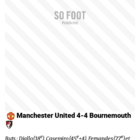
Manchester United 4-4 Bournemouth
e
e
e
Buts : Diallo (18
), Casemiro (45
+4), Fernandes (77
) et