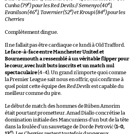
e
e
Cunha (79
) pour les Red Devils // Semenyo (40
),
e
e
e
Evanilson (46
), Tavernier (52
) et Kroupi (84
) pour les
Cherries
Complètement dingue.
Il ne fallait pas être cardiaque ce lundi à Old Trafford.
Le face-à-face entre Manchester United et
Bournemouth a ressemblé à un véritable flipper pour
le cœur, avec huit buts inscrits et un match nul
spectaculaire
(4-4). Un grand n’importe quoi comme
la Premier League sait nous en offrir, qui confirme à
quel point cette équipe des
Red Devils
est capable du
meilleur comme du pire.
Le début de match des hommes de Rúben Amorim
était pourtant prometteur. Amad Diallo concrétise la
domination initiale des Mancuniens d’un but de la tête
dans la foulée d’un sauvetage de Dorde Petrović (
1-0,
e
13
). Les
Cherries
restent toutefois dangereux,