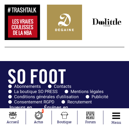
Abonnements
Contacts
La boutique SO PRESS
Mentions légales
Conditions générales d'utilisation
Publicité
Consentement RGPD
Recrutement
Joueurs en
Équipes en
2
tendance
tendance
Accueil
Actus
Boutique
Forum
Menu
Maghnes
Paris Saint-