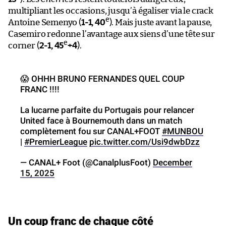
multipliant les occasions, jusqu’à égaliser via le crack
e
Antoine Semenyo (
1-1, 40
). Mais juste avant la pause,
Casemiro redonne l’avantage aux siens d’une tête sur
e
corner (
2-1, 45
+4
).
😱 OHHH BRUNO FERNANDES QUEL COUP
FRANC !!!!
La lucarne parfaite du Portugais pour relancer
United face à Bournemouth dans un match
complètement fou sur CANAL+FOOT
#MUNBOU
|
#PremierLeague
pic.twitter.com/Usi9dwbDzz
— CANAL+ Foot (@CanalplusFoot)
December
15, 2025
Un coup franc de chaque côté