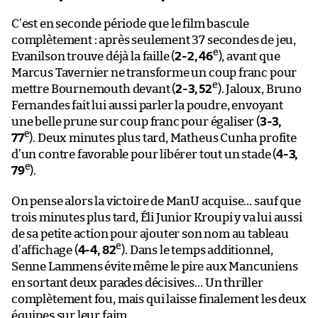
C’est en seconde période que le film bascule
complètement : après seulement 37 secondes de jeu,
e
Evanilson trouve déjà la faille (
2-2, 46
), avant que
Marcus Tavernier ne transforme un coup franc pour
e
mettre Bournemouth devant (
2-3, 52
). Jaloux, Bruno
Fernandes fait lui aussi parler la poudre, envoyant
une belle prune sur coup franc pour égaliser (
3-3,
e
77
). Deux minutes plus tard, Matheus Cunha profite
d’un contre favorable pour libérer tout un stade (
4-3,
e
79
).
On pense alors la victoire de ManU acquise… sauf que
trois minutes plus tard, Éli Junior Kroupi y va lui aussi
de sa petite action pour ajouter son nom au tableau
e
d’affichage (
4-4, 82
). Dans le temps additionnel,
Senne Lammens évite même le pire aux Mancuniens
en sortant deux parades décisives… Un thriller
complètement fou, mais qui laisse finalement les deux
équipes sur leur faim.