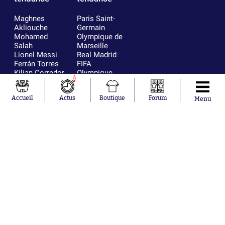
Maghnes
Paris Saint-
Akliouche
Germain
Mohamed
Olympique de
Salah
Marseille
Lionel Messi
Real Madrid
Ferrán Torres
FIFA
Kilian Corredor
Olympique
1
Franco
lyonnais
Mastantuono
AS Monaco
Accueil
Actus
Boutique
Forum
Orel Mangala
FC Barcelone
Menu
Rio Mavuba
Argentine
Rodri
RC Strasbourg
Mika Godts
Trabzonspor