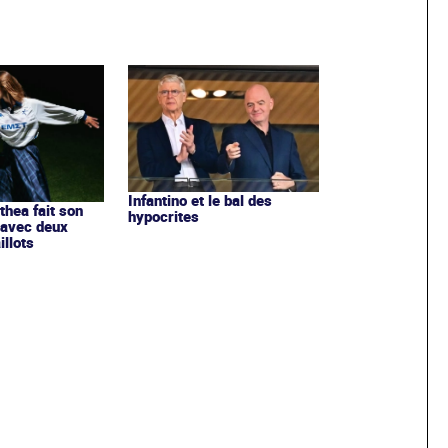
Infantino et le bal des
ithea fait son
hypocrites
 avec deux
llots