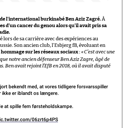
 de l’international burkinabé Ben Aziz Zagré.
À
tes d’un cancer du genou alors qu’il avait pris sa
adie.
 lors de sa carrière avec des expériences au
sie. Son ancien club, l’Esbjerg fB, évoluant en
u hommage sur les réseaux sociaux
:
«
C’est avec une
 que notre ancien défenseur Ben Aziz Zagre, âgé de
. Ben avait rejoint l’EfB en 2018, où il avait disputé
gjort bekendt med, at vores tidligere forsvarsspiller
r ikke er iblandt os længere.
de at spille fem førsteholdskampe.
ic.twitter.com/06zrt6p4PS