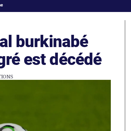
ne
nal burkinabé
gré est décédé
TIONS