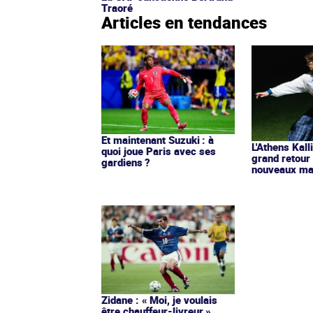
Traoré
Articles en tendances
Et maintenant Suzuki : à
L'Athens Kall
quoi joue Paris avec ses
grand retour
gardiens ?
nouveaux mai
Zidane : « Moi, je voulais
être chauffeur-livreur »