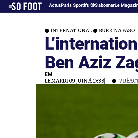
Actus
Paris Sportifs 🔞
S'abonner
Le Magazi
INTERNATIONAL
BURKINA FASO
L’internatio
Ben Aziz Za
EM
LE MARDI 09 JUIN À 17:33
7
RÉAC