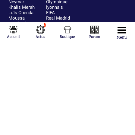
Neymar
Olympique
Khalis Merah
lyonnais
Loïs Openda
FIFA
Moussa
Real Madrid
Niakhaté
RC Strasbourg
2
Nicolás
AC Milan
Tagliafico
France
Accueil
Actus
Boutique
Forum
Menu
Pavel Šulc
RC Lens
Josh Maja
Gauthier Hein