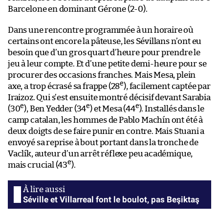
Barcelone en dominant Gérone (2-0).
Dans une rencontre programmée à un horaire où
certains ont encore la pâteuse, les Sévillans n’ont eu
besoin que d’un gros quart d’heure pour prendre le
jeu à leur compte. Et d’une petite demi-heure pour se
procurer des occasions franches. Mais Mesa, plein
e
axe, a trop écrasé sa frappe (28
), facilement captée par
Iraizoz. Qui s’est ensuite montré décisif devant Sarabia
e
e
e
(30
), Ben Yedder (34
) et Mesa (44
). Installés dans le
camp catalan, les hommes de Pablo Machín ont été à
deux doigts de se faire punir en contre. Mais Stuani a
envoyé sa reprise à bout portant dans la tronche de
Vaclík, auteur d’un arrêt réflexe peu académique,
e
mais crucial (43
).
Séville et Villarreal font le boulot, pas Beşiktaş