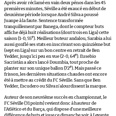
Après avoir réclamé en vain deux pénos dans les 45
premières minutes, Séville a été exaucé en début de
deuxième période lorsque André Silva a poussé
Juanpe à la faute. Sentence transformée
tranquillement par Banega, dont le compteur buts
affiche déjà huit réalisations (dont trois en Liga) cette
e
saison (1-0, 55
). Meilleur buteur andalou, Sarabia a lui
aussi gonflé ses stats en inscrivant son quinzième but
(sept en Liga) sur un bon centre en retrait de Ben
e
Yedder, jusqu’ici peu en vue (2-0, 64
). Eusebio
Sacristán a alors lancé Doumbia, tout proche de
e
planter sur son unique ballon (72
). Mais passé ce
frisson, les dernières situations chaudes ont encore
été à mettre au crédit du FC Séville. Sans que Ben
Yedder, Escudero ou Silva n’alourdissent la marque.
Auteur de son neuvième succès en championnat, le
FC Séville (31 points) revient donc à hauteur de
l’Atlético et du Barça, qui dispose d’une meilleure
différence de buts et joue ce dimanche soir à Levante.