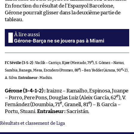
En fonction du résultat de l’Espanyol Barcelone,
Gérone pourrait glisser dans la deuxième partie de
tableau.
Gérone-Barça ne se jouera pas à Miami
e
FC Séville (3-5-2) :
Vaclík – Carriço, Kjær (Mercado, 79
), S. Gómez – Navas,
e
e
Sarabia, Banega, Mesa, Escudero (Promes, 88
) – Ben Yedder (Arana, 90
+2),
A. Silva.
Entraîneur :
Machín.
Gérone (3-4-1-2) :
Iraizoz – Ramalho, Espinosa, Juanpe
e
– Porro, Pere Pons, Douglas Luiz (Aleix García, 62
), V.
e
e
Fernández (Doumbia, 71
, Granell, 81
) – B. García –
Portu, Stuani.
Entraîneur :
Sacristán.
Résultats et classement de Liga