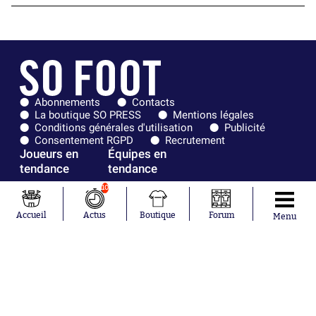
Abonnements
Contacts
La boutique SO PRESS
Mentions légales
Conditions générales d'utilisation
Publicité
Consentement RGPD
Recrutement
Joueurs en
Équipes en
tendance
tendance
10
Mohamed
Chelsea
Salah
Paris Saint-
Accueil
Actus
Boutique
Forum
Menu
Mykhailo
Germain
Mudryk
Bordeaux
Neymar
Olympique
Khalis Merah
lyonnais
Loïs Openda
FIFA
Moussa
Real Madrid
Niakhaté
RC Strasbourg
Nicolás
AC Milan