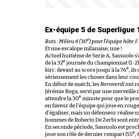
Ex-équipe 5 de Superligue
e
Buts : Milieu 4 (30
) pour l’équipe hôte /
Et une escalope milanaise, une !
Actuel huitième de Serie A, Sassuolo s’
e
de la 32
journée du championnat (1-2).
e
kiri : devant au score jusqu’à la 76
, il
sérieusement les choses dans leur cou
En début de match, les
Neroverdi
ont ra
Jérémie Boga, servi par une merveille d
e
attendre la 30
minute pour que le premi
en faveur de l’équipe qui joue en rouge
d’égaliser, mais un défenseur réalise 
hommes de Roberto De Zerbi sont entr
En seconde période, Sassuolo est proc
e
joue son rôle de dernier rempart (55
, 