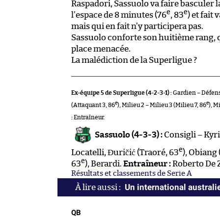
Raspadori, Sassuolo va faire basculer 
e
e
l’espace de 8 minutes (76
, 83
) et fait
mais qui en fait n’y participera pas.
Sassuolo conforte son huitième rang,
place menacée.
La malédiction de la Superligue ?
Ex-équipe 5 de Superligue (4-2-3-1) :
Gardien – Défens
e
e
(Attaquant 3, 86
), Milieu 2 – Milieu 3 (Milieu 7, 86
), M
:
Entraîneur.
Sassuolo (4-3-3) :
Consigli – Kyr
e
Locatelli, Đuričić (Traoré, 63
), Obiang 
e
63
), Berardi.
Entraîneur :
Roberto De Z
Résultats et classements de Serie A
Un international australi
QB