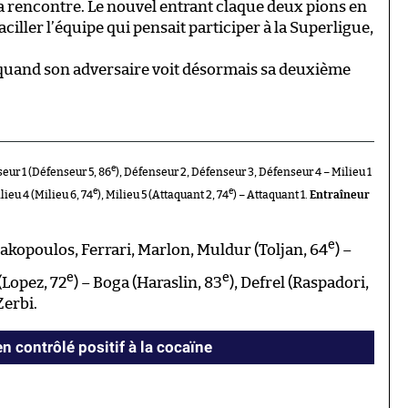
la rencontre. Le nouvel entrant claque deux pions en
 vaciller l’équipe qui pensait participer à la Superligue,
 quand son adversaire voit désormais sa deuxième
e
eur 1 (Défenseur 5, 86
), Défenseur 2, Défenseur 3, Défenseur 4 – Milieu 1
e
e
ilieu 4 (Milieu 6, 74
), Milieu 5 (Attaquant 2, 74
) – Attaquant 1.
Entraîneur
e
iakopoulos, Ferrari, Marlon, Muldur (Toljan, 64
) –
e
e
(Lopez, 72
) – Boga (Haraslin, 83
), Defrel (Raspadori,
erbi.
en contrôlé positif à la cocaïne