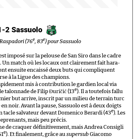
 1-2 Sassuolo
e
e
/ Raspadori (76
, 83
) pour Sassuolo
est imposé sur la pelouse de San Siro dans le cadre
 Un match où les locaux ont clairement fait hara-
s ont ensuite encaissé deux buts qui compliquent
rse à la Ligue des champions.
pidement mis à contribution le gardien local via
e
e talonnade de Filip Đuričić (13
). Il a toutefois fallu
er but arrive, inscrit par un milieu de terrain turc
 en noir. Avant la pause, Sassuolo est à deux doigts
e
un tacle salvateur devant Domenico Berardi (43
). Les
eprenants, mais peu précis.
he de craquer définitivement, mais Andrea Consigli
e
61
). Et finalement, grâce au
supersub
Giacomo