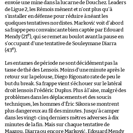
envoie une mine dans la lucarne de Douchez. Leaders
de Ligue 2, les Rémois mènent et n’ont plus qu’à
s’installer en défense pour réduire à néant les
quelques tentatives nordistes. Marković voit d’abord
sa frappe peu convaincante bien captée par Edouard
e
Mendy (21
), qui se remet au boulot avant la pause en
s’occupant d’une tentative de Souleymane Diarra
e
(43
).
Les entames de période ne sont décidément pas la
tasse de thé des Lensois. Moins d’une minute après le
retour sur la pelouse, Diego Rigonato rate de peu le
but du break. Sa frappe vient s’échouer sur le latéral
droit lensois Frédéric Duplus. Plus à l’aise, malgré des
problèmes dans les déplacements et des soucis
techniques, les hommes d’Éric Sikora se montrent
plus dangereux au fil des minutes. Jusqu’à camper
dans les vingt-cinq derniers mètres adverses à dix
minutes de la fin. Mais sur chaque tentative de
Maazou, Diarra ou encore Marković, Edouard Mendy