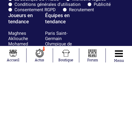
Conditions générales d'utilisation
Publicité
Consentement RGPD
Recrutement
Joueurs en
Équipes en
tendance
tendance
Maghnes
Paris Saint-
Akliouche
Germain
Mohamed
Olympique de
Salah
Marseille
0
Lionel Messi
Real Madrid
Ferrán Torres
FIFA
Accueil
Actus
Boutique
Forum
Menu
Kilian Corredor
Olympique
Franco
lyonnais
Mastantuono
AS Monaco
Orel Mangala
FC Barcelone
Rio Mavuba
Argentine
Rodri
RC Strasbourg
Mika Godts
Trabzonspor