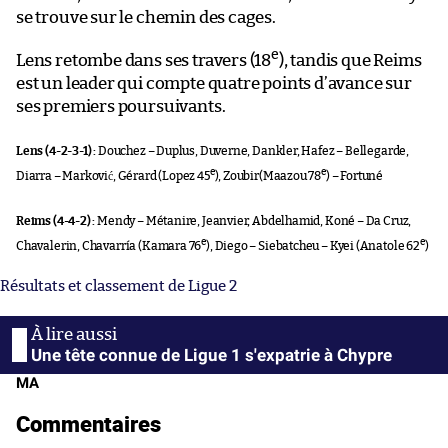
se trouve sur le chemin des cages.
e
Lens retombe dans ses travers (18
), tandis que Reims
est un leader qui compte quatre points d’avance sur
ses premiers poursuivants.
Lens (4-2-3-1) :
Douchez – Duplus, Duverne, Dankler, Hafez – Bellegarde,
e
e
Diarra – Marković, Gérard (Lopez 45
), Zoubir(Maazou 78
) – Fortuné
Reims (4-4-2) :
Mendy – Métanire, Jeanvier, Abdelhamid, Koné – Da Cruz,
e
e
Chavalerin, Chavarría (Kamara 76
), Diego – Siebatcheu – Kyei (Anatole 62
)
Résultats et classement de Ligue 2
Une tête connue de Ligue 1 s'expatrie à Chypre
MA
Commentaires