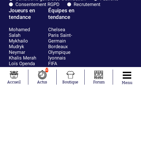
Consentement RGPD
Recrutement
Joueurs en
Équipes en
tendance
tendance
Mohamed
Chelsea
Salah
Paris Saint-
Mykhailo
Germain
Mudryk
Bordeaux
Neymar
Olympique
Khalis Merah
lyonnais
Loïs Openda
FIFA
Moussa
Real Madrid
10
Niakhaté
RC Strasbourg
Nicolás
AC Milan
Accueil
Actus
Boutique
Forum
Menu
Tagliafico
France
Pavel Šulc
RC Lens
Josh Maja
Gauthier Hein