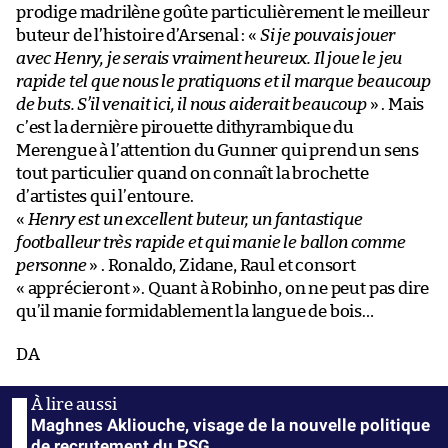
prodige madrilène goûte particulièrement le meilleur
buteur de l’histoire d’Arsenal : «
Si je pouvais jouer
avec Henry, je serais vraiment heureux. Il joue le jeu
rapide tel que nous le pratiquons et il marque beaucoup
de buts. S’il venait ici, il nous aiderait beaucoup
» . Mais
c’est la dernière pirouette dithyrambique du
Merengue à l’attention du Gunner qui prend un sens
tout particulier quand on connaît la brochette
d’artistes qui l’entoure.
«
Henry est un excellent buteur, un fantastique
footballeur très rapide et qui manie le ballon comme
personne
» . Ronaldo, Zidane, Raul et consort
« apprécieront ». Quant à Robinho, on ne peut pas dire
qu’il manie formidablement la langue de bois…
DA
Maghnes Akliouche, visage de la nouvelle politique
de recrutement du PSG