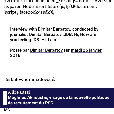
« //connect.facebook.net/fr_FR/sdk.js#xfbml=1&version=
fjs.parentNode.insertBefore(js, fjs);}(document,
‘script’, ‘facebook-jssdk’));
Interview with Dimitar Berbatov, conducted by
journalist Dimitar Berbatov..JDB: Hi, How are
you feeling..DB: Hi. I am…
Posté par
Dimitar Berbatov
sur
mardi 26 janvier
2016
Berbatov, homme dévoué.
Maghnes Akliouche, visage de la nouvelle politique
de recrutement du PSG
MG