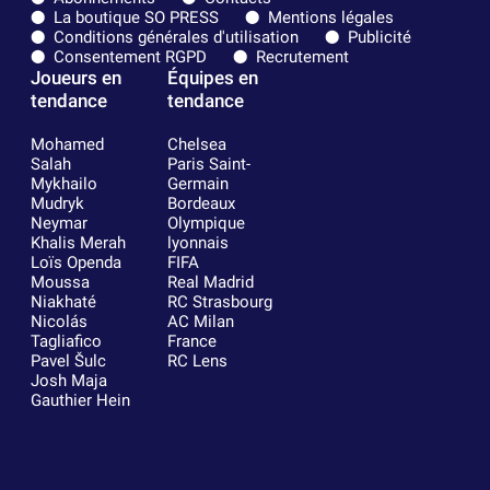
La boutique SO PRESS
Mentions légales
Conditions générales d'utilisation
Publicité
Consentement RGPD
Recrutement
Joueurs en
Équipes en
tendance
tendance
Mohamed
Chelsea
Salah
Paris Saint-
Mykhailo
Germain
Mudryk
Bordeaux
Neymar
Olympique
Khalis Merah
lyonnais
Loïs Openda
FIFA
Moussa
Real Madrid
Niakhaté
RC Strasbourg
Nicolás
AC Milan
Tagliafico
France
Pavel Šulc
RC Lens
Josh Maja
Gauthier Hein