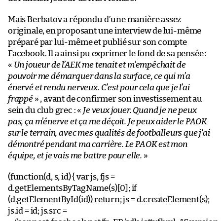
Mais Berbatov a répondu d’une manière assez
originale, en proposant une interview de lui-même
préparé par lui-même et publié sur son compte
Facebook. Il a ainsi pu exprimer le fond de sa pensée :
«
Un joueur de l’AEK me tenait et m’empêchait de
pouvoir me démarquer dans la surface, ce qui m’a
énervé et rendu nerveux. C’est pour cela que je l’ai
frappé
» , avant de confirmer son investissement au
sein du club grec : «
Je veux jouer. Quand je ne peux
pas, ça m’énerve et ça me déçoit. Je peux aider le PAOK
sur le terrain, avec mes qualités de footballeurs que j’ai
démontré pendant ma carrière. Le PAOK est mon
équipe, et je vais me battre pour elle.
»
(function(d, s, id) { var js, fjs =
d.getElementsByTagName(s)[0]; if
(d.getElementById(id)) return; js = d.createElement(s);
js.id = id; js.src =