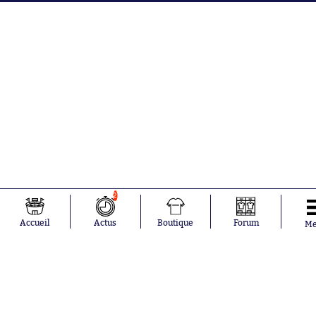
2
Accueil
Actus
Boutique
Forum
M