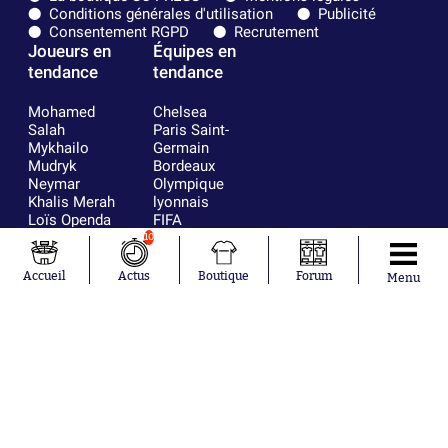
Conditions générales d'utilisation
Publicité
Consentement RGPD
Recrutement
Joueurs en
Équipes en
tendance
tendance
Mohamed
Chelsea
Salah
Paris Saint-
Mykhailo
Germain
Mudryk
Bordeaux
Neymar
Olympique
Khalis Merah
lyonnais
Loïs Openda
FIFA
Moussa
Real Madrid
10
Niakhaté
RC Strasbourg
Nicolás
AC Milan
Accueil
Actus
Boutique
Forum
Menu
Tagliafico
France
Pavel Šulc
RC Lens
Josh Maja
Gauthier Hein