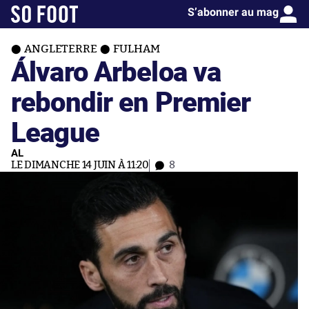
S’abonner au mag
ANGLETERRE
FULHAM
Álvaro Arbeloa va
rebondir en Premier
League
AL
LE DIMANCHE 14 JUIN À 11:20
8