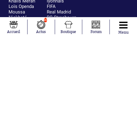
Khalis Merah
lyonnais
Loïs Openda
FIFA
Moussa
Real Madrid
Niakhaté
RC Strasbourg
10
Nicolás
AC Milan
Tagliafico
France
Accueil
Actus
Boutique
Forum
Menu
Pavel Šulc
RC Lens
Josh Maja
Gauthier Hein