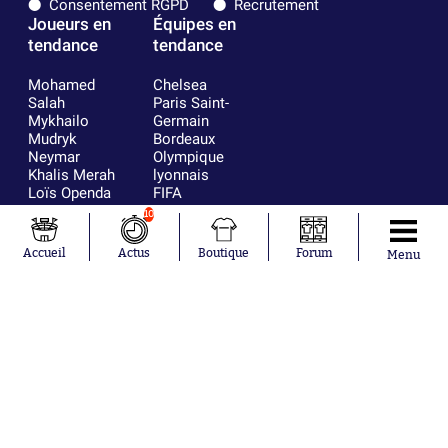
Consentement RGPD
Recrutement
Joueurs en
Équipes en
tendance
tendance
Mohamed
Chelsea
Salah
Paris Saint-
Mykhailo
Germain
Mudryk
Bordeaux
Neymar
Olympique
Khalis Merah
lyonnais
Loïs Openda
FIFA
Moussa
Real Madrid
10
Niakhaté
RC Strasbourg
Nicolás
AC Milan
Accueil
Actus
Boutique
Forum
Menu
Tagliafico
France
Pavel Šulc
RC Lens
Josh Maja
Gauthier Hein