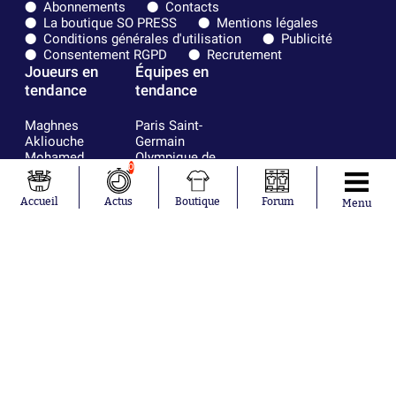
Abonnements
Contacts
La boutique SO PRESS
Mentions légales
Conditions générales d'utilisation
Publicité
Consentement RGPD
Recrutement
Joueurs en
Équipes en
tendance
tendance
Maghnes
Paris Saint-
Akliouche
Germain
Mohamed
Olympique de
0
Salah
Marseille
Lionel Messi
Real Madrid
Accueil
Actus
Boutique
Forum
Ferrán Torres
FIFA
Menu
Kilian Corredor
Olympique
Franco
lyonnais
Mastantuono
AS Monaco
Orel Mangala
FC Barcelone
Rio Mavuba
Argentine
Rodri
RC Strasbourg
Mika Godts
Trabzonspor