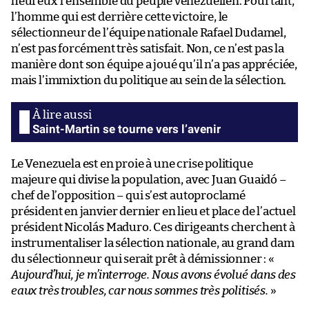
heureux l’ensemble du peuple vénézuélien. Pourtant,
l’homme qui est derrière cette victoire, le
sélectionneur de l’équipe nationale Rafael Dudamel,
n’est pas forcément très satisfait. Non, ce n’est pas la
manière dont son équipe a joué qu’il n’a pas appréciée,
mais l’immixtion du politique au sein de la sélection.
Saint-Martin se tourne vers l’avenir
Le Venezuela est en proie à une crise politique
majeure qui divise la population, avec Juan Guaidó –
chef de l’opposition – qui s’est autoproclamé
président en janvier dernier en lieu et place de l’actuel
président Nicolás Maduro. Ces dirigeants cherchent à
instrumentaliser la sélection nationale, au grand dam
du sélectionneur qui serait prêt à démissionner : «
Aujourd’hui, je m’interroge. Nous avons évolué dans des
eaux très troubles, car nous sommes très politisés.
»