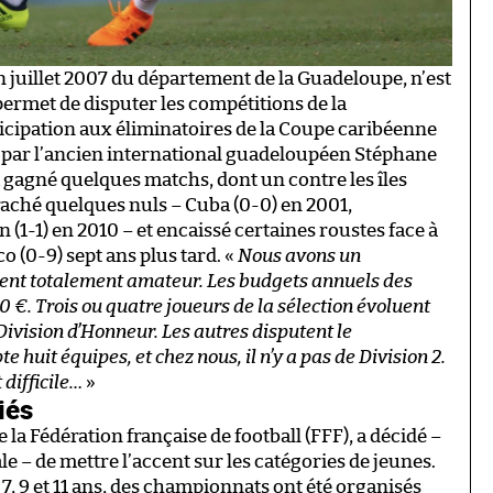
en juillet 2007 du département de la Guadeloupe, n’est
i permet de disputer les compétitions de la
ipation aux éliminatoires de la Coupe caribéenne
 par l’ancien international guadeloupéen Stéphane
a gagné quelques matchs, dont un contre les îles
raché quelques nuls – Cuba (0-0) en 2001,
(1-1) en 2010 – et encaissé certaines roustes face à
o (0-9) sept ans plus tard. «
Nous avons un
nt totalement amateur. Les budgets annuels des
 €. Trois ou quatre joueurs de la sélection évoluent
Division d’Honneur. Les autres disputent le
huit équipes, et chez nous, il n’y a pas de Division 2.
 difficile…
»
iés
la Fédération française de football (FFF), a décidé –
ale – de mettre l’accent sur les catégories de jeunes.
7, 9 et 11 ans, des championnats ont été organisés