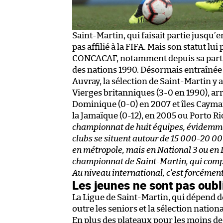
Saint-Martin, qui faisait partie jusqu’
pas affilié à la FIFA. Mais son statut lu
CONCACAF, notamment depuis sa partic
des nations 1990. Désormais entraînée
Auvray, la sélection de Saint-Martin y 
Vierges britanniques (3-0 en 1990), ar
Dominique (0-0) en 2007 et îles Cayman 
la Jamaïque (0-12), en 2005 ou Porto Ric
championnat de huit équipes, évidemme
clubs se situent autour de 15 000-20 000
en métropole, mais en National 3 ou en 
championnat de Saint-Martin, qui compte 
Au niveau international, c’est forcément
Les jeunes ne sont pas oubl
La Ligue de Saint-Martin, qui dépend de 
outre les seniors et la sélection nation
En plus des plateaux pour les moins de 