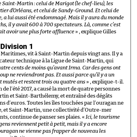
int-Martin : celui de Marigot (le chef-lieu), les
ier d’Orléans, et celui de Sandy-Ground. Et celui de
e, a lui aussi été endommagé. Mais il y aura du monde
hs, il y avait 600 à 700 spectateurs. Là, comme c’est
it avoir une plus forte affluence
» , explique Gilles
 Division 1
aritimes, vit à Saint-Martin depuis vingt ans. Il y a
cateur technique à la Ligue de Saint-Martin, qui
uatre cents de moins qu’avant Irma. Car des gens ont
coup ne reviendront pas. Et aussi parce qu’il y a un
nt mutés et restent trois ou quatre ans
» , explique-t-il.
fin de l’été 2017, a causé la mort de quatre personnes
rtin et Saint-Barthélemy, et entraîné des dégâts
ns d’euros. Toutes les îles touchées par l’ouragan ne
 et Saint-Martin, une collectivité d’Outre-mer
nts, continue de panser ses plaies. «
Ici, le tourisme
gens reviennent petit à petit, mais il y a encore
 ouragan ne vienne pas frapper de nouveau les