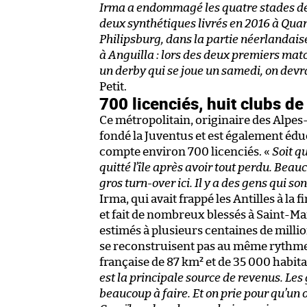
Irma a endommagé les quatre stades de Sa
deux synthétiques livrés en 2016 à Quart
Philipsburg, dans la partie néerlandais
à Anguilla : lors des deux premiers matc
un derby qui se joue un samedi, on devra
Petit.
700 licenciés, huit clubs de
Ce métropolitain, originaire des Alpes-M
fondé la Juventus et est également édu
compte environ 700 licenciés. «
Soit q
quitté l’île après avoir tout perdu. Beau
gros turn-over ici. Il y a des gens qui so
Irma, qui avait frappé les Antilles à la 
et fait de nombreux blessés à Saint-Ma
estimés à plusieurs centaines de millio
se reconstruisent pas au même rythme,
française de 87 km² et de 35 000 habita
est la principale source de revenus. Les 
beaucoup à faire. Et on prie pour qu’un