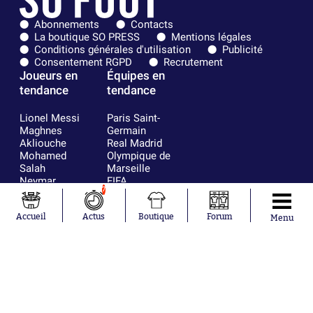
Abonnements
Contacts
La boutique SO PRESS
Mentions légales
Conditions générales d'utilisation
Publicité
Consentement RGPD
Recrutement
Joueurs en
Équipes en
tendance
tendance
Lionel Messi
Paris Saint-
Maghnes
Germain
Akliouche
Real Madrid
Mohamed
Olympique de
Salah
Marseille
Neymar
FIFA
7
Julián Álvarez
FC Barcelone
Ferrán Torres
Argentine
Kilian Corredor
Olympique
Accueil
Actus
Boutique
Forum
Menu
Franco
lyonnais
Mastantuono
AS Monaco
Orel Mangala
RC Strasbourg
Rio Mavuba
Trabzonspor