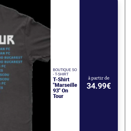
BOUTIQUE SO
- T-SHIRT
T-Shirt
à partir de
34.99€
"Marseille
93" On
Tour