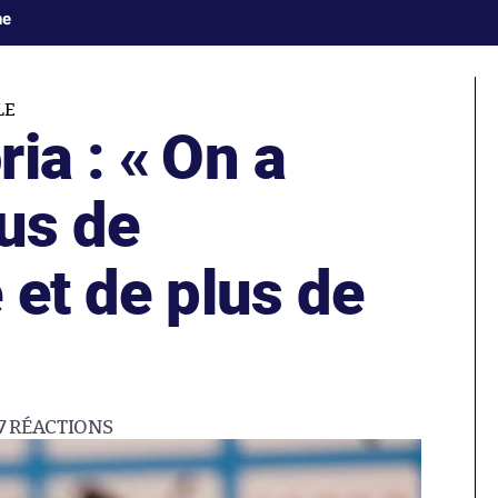
ne
LE
ia : « On a
us de
 et de plus de
7
RÉACTIONS