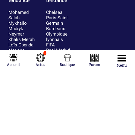
tendance
tendance
Mohamed
Chelsea
Salah
Paris Saint-
Mykhailo
Germain
Mudryk
Bordeaux
Neymar
Olympique
Khalis Merah
lyonnais
Loïs Openda
FIFA
Moussa
Real Madrid
10
Niakhaté
RC Strasbourg
Nicolás
AC Milan
Accueil
Actus
Boutique
Forum
Menu
Tagliafico
France
Pavel Šulc
RC Lens
Josh Maja
Gauthier Hein