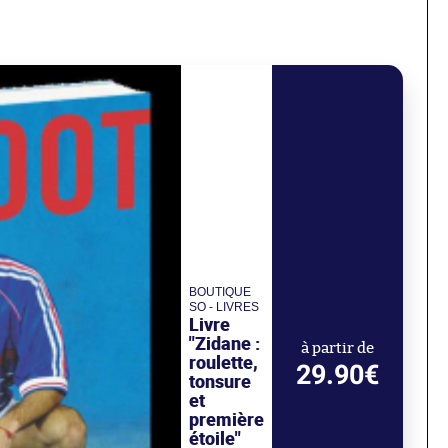
BOUTIQUE
SO - LIVRES
Livre
"Zidane :
à partir de
roulette,
29.90€
tonsure
et
première
étoile"