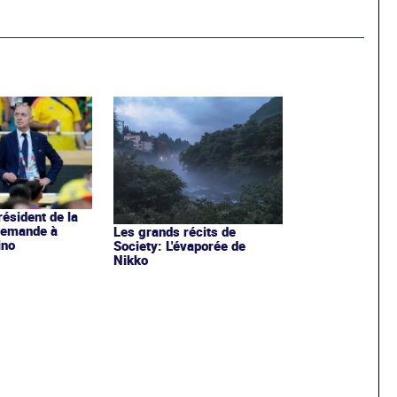
résident de la
llemande à
Les grands récits de
ino
Society: L'évaporée de
Nikko