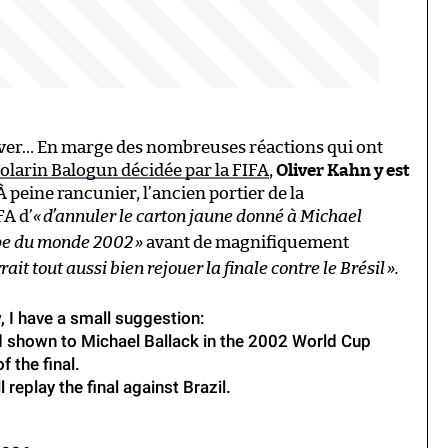
 Oliver… En marge des nombreuses réactions qui ont
olarin Balogun décidée par la FIFA
,
Oliver Kahn y est
 À peine rancunier, l’ancien portier de la
FA d’
«
d’annuler le carton jaune donné à Michael
oupe du monde 2002
»
avant de magnifiquement
rait tout aussi bien rejouer la finale contre le Brésil
».
w, I have a small suggestion:
ard shown to Michael Ballack in the 2002 World Cup
f the final.
 replay the final against Brazil.