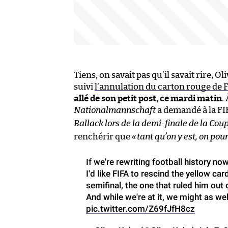
Tiens, on savait pas qu’il savait rire,
suivi
l’annulation du carton rouge de F
allé de son petit post, ce mardi matin
.
Nationalmannschaft
a demandé à la FI
Ballack lors de la demi-finale de la C
renchérir que
«
tant qu’on y est, on pour
If we're rewriting football history no
I'd like FIFA to rescind the yellow c
semifinal, the one that ruled him out o
And while we're at it, we might as well
pic.twitter.com/Z69fJfH8cz