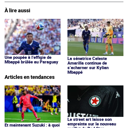
À lire aussi
Une poupée à l’effigie de
La sénatrice Celeste
Mbappé brûlée au Paraguay
Amarilla continue de
s’acharner sur Kylian
Mbappé
Articles en tendances
Le street art laisse son
empreinte sur le nouveau
Et maintenant Suzuki : à quoi