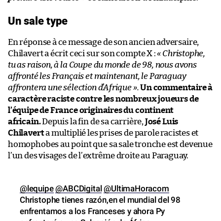
Un sale type
En réponse à ce message de son ancien adversaire,
Chilavert a écrit ceci sur son compte X :
« Christophe,
tu as raison, à la Coupe du monde de 98, nous avons
affronté les Français et maintenant, le Paraguay
affrontera une sélection d’Afrique ».
Un commentaire à
caractère raciste contre les nombreux joueurs de
l’équipe de France originaires du continent
africain.
Depuis la fin de sa carrière,
José Luis
Chilavert
a multiplié les prises de parole racistes et
homophobes au point que sa sale tronche est devenue
l’un des visages de l’extrême droite au Paraguay.
@lequipe
@ABCDigital
@UltimaHoracom
Christophe tienes razón,en el mundial del 98
enfrentamos a los Franceses y ahora Py