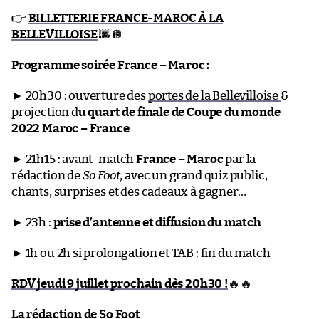
👉
BILLETTERIE FRANCE-MAROC À LA
BELLEVILLOISE
🌆🪩
Programme soirée France – Maroc :
► 20h30 : ouverture des
portes de la Bellevilloise
&
projection d
u quart de finale de Coupe du monde
2022
Maroc – France
► 21h15 : avant-match
France – Maroc
par la
rédaction de
So Foot
, avec un grand quiz public,
chants, surprises et des cadeaux à gagner…
► 23h :
prise d’antenne et diffusion du match
► 1h ou 2h si prolongation et TAB : fin du match
RDV jeudi 9 juillet prochain dès 20h30 !
🔥🔥
La rédaction de So Foot