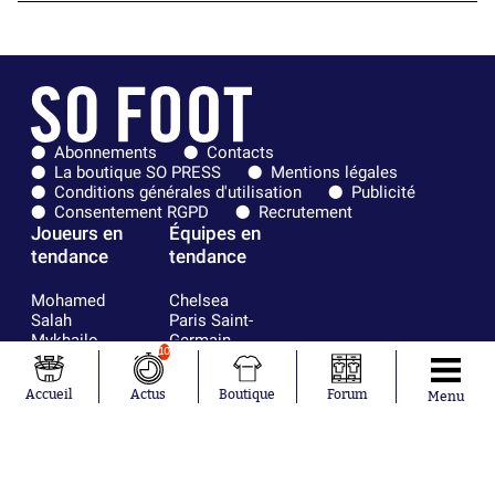
Abonnements
Contacts
La boutique SO PRESS
Mentions légales
Conditions générales d'utilisation
Publicité
Consentement RGPD
Recrutement
Joueurs en
Équipes en
tendance
tendance
Mohamed
Chelsea
Salah
Paris Saint-
Mykhailo
Germain
10
Mudryk
Bordeaux
Neymar
Olympique
Accueil
Actus
Boutique
Forum
Menu
Khalis Merah
lyonnais
Loïs Openda
FIFA
Moussa
Real Madrid
Niakhaté
RC Strasbourg
Nicolás
AC Milan