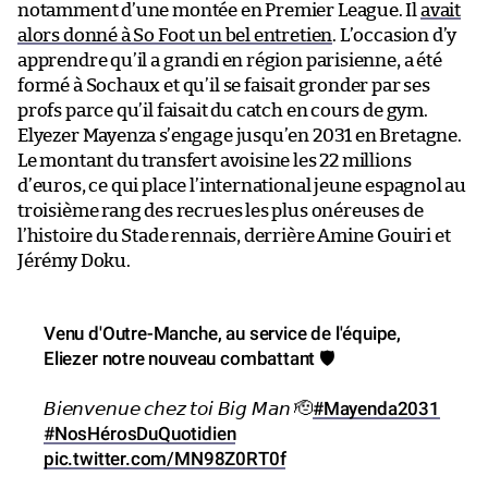
notamment d’une montée en Premier League. Il
avait
alors donné à So Foot un bel entretien
. L’occasion d’y
apprendre qu’il a grandi en région parisienne, a été
formé à Sochaux et qu’il se faisait gronder par ses
profs parce qu’il faisait du catch en cours de gym.
Elyezer Mayenza s’engage jusqu’en 2031 en Bretagne.
Le montant du transfert avoisine les 22 millions
d’euros, ce qui place l’international jeune espagnol au
troisième rang des recrues les plus onéreuses de
l’histoire du Stade rennais, derrière Amine Gouiri et
Jérémy Doku.
Venu d'Outre-Manche, au service de l'équipe,
Eliezer notre nouveau combattant 🛡️
𝘉𝘪𝘦𝘯𝘷𝘦𝘯𝘶𝘦 𝘤𝘩𝘦𝘻 𝘵𝘰𝘪 𝘉𝘪𝘨 𝘔𝘢𝘯 🫡
#Mayenda2031
#NosHérosDuQuotidien
pic.twitter.com/MN98Z0RT0f