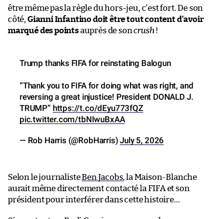
être même pas la règle du hors-jeu, c’est fort. De son
côté,
Gianni Infantino doit être tout content d’avoir
marqué des points
auprès de son
crush
!
Trump thanks FIFA for reinstating Balogun
“Thank you to FIFA for doing what was right, and
reversing a great injustice! President DONALD J.
TRUMP”
https://t.co/dEyu773fQZ
pic.twitter.com/tbNIwuBxAA
— Rob Harris (@RobHarris)
July 5, 2026
Selon le journaliste
Ben Jacobs
, la Maison-Blanche
aurait même directement contacté la FIFA et son
président pour interférer dans cette histoire…