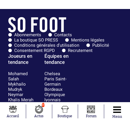
Abonnements
Contacts
La boutique SO PRESS
Mentions légales
Conditions générales d'utilisation
Publicité
Consentement RGPD
Recrutement
Joueurs en
Équipes en
tendance
tendance
Mohamed
Chelsea
Salah
Paris Saint-
Mykhailo
Germain
Mudryk
Bordeaux
Neymar
Olympique
Khalis Merah
lyonnais
Loïs Openda
FIFA
10
Moussa
Real Madrid
Niakhaté
RC Strasbourg
Accueil
Actus
Boutique
Forum
Menu
Nicolás
AC Milan
Tagliafico
France