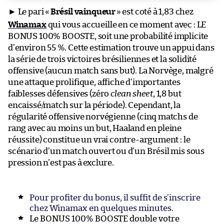
► Le pari «
Brésil vainqueur
» est coté à 1,83 chez
Winamax
qui vous accueille en ce moment avec : LE
BONUS 100% BOOSTE, soit une probabilité implicite
d’environ 55 %. Cette estimation trouve un appui dans
la série de trois victoires brésiliennes et la solidité
offensive (aucun match sans but). La Norvège, malgré
une attaque prolifique, affiche d’importantes
faiblesses défensives (zéro
clean sheet
, 1,8 but
encaissé/match sur la période). Cependant, la
régularité offensive norvégienne (cinq matchs de
rang avec au moins un but, Haaland en pleine
réussite) constitue un vrai contre-argument : le
scénario d’un match ouvert ou d’un Brésil mis sous
pression n’est pas à exclure.
Pour profiter du bonus, il suffit de s’inscrire
chez Winamax en quelques minutes.
Le BONUS 100% BOOSTE double votre