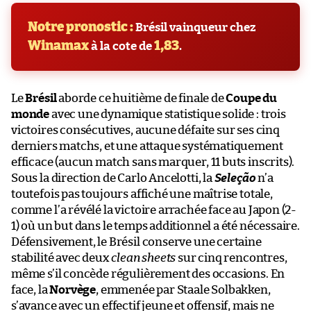
Notre pronostic :
Brésil vainqueur chez
Winamax
1,83
à la cote de
.
Le
Brésil
aborde ce huitième de finale de
Coupe du
monde
avec une dynamique statistique solide : trois
victoires consécutives, aucune défaite sur ses cinq
derniers matchs, et une attaque systématiquement
efficace (aucun match sans marquer, 11 buts inscrits).
Sous la direction de Carlo Ancelotti, la
Seleção
n’a
toutefois pas toujours affiché une maîtrise totale,
comme l’a révélé la victoire arrachée face au Japon (2-
1) où un but dans le temps additionnel a été nécessaire.
Défensivement, le Brésil conserve une certaine
stabilité avec deux
clean sheets
sur cinq rencontres,
même s’il concède régulièrement des occasions. En
face, la
Norvège
, emmenée par Staale Solbakken,
s’avance avec un effectif jeune et offensif, mais ne