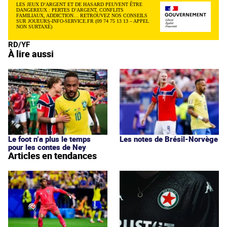
LES JEUX D’ARGENT ET DE HASARD PEUVENT ÊTRE
DANGEREUX : PERTES D’ARGENT, CONFLITS
FAMILIAUX, ADDICTION… RETROUVEZ NOS CONSEILS
SUR JOUEURS-INFO-SERVICE.FR (09 74 75 13 13 – APPEL
NON SURTAXÉ)
RD/YF
À lire aussi
Le foot n’a plus le temps
Les notes de Brésil-Norvège
pour les contes de Ney
Articles en tendances