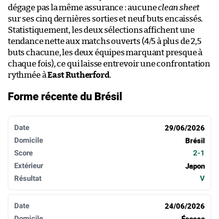
dégage pas la même assurance : aucune
clean sheet
sur ses cinq dernières sorties et neuf buts encaissés.
Statistiquement, les deux sélections affichent une
tendance nette aux matchs ouverts (4/5 à plus de 2,5
buts chacune, les deux équipes marquant presque à
chaque fois), ce qui laisse entrevoir une confrontation
rythmée à
East Rutherford
.
Forme récente du Brésil
Date
Domicile
Score
Extérieur
Résultat
29/06/2026
Brésil
2-1
Japon
V
24/06/2026
Écosse