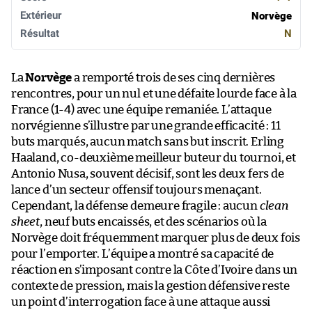
Norvège
N
La
Norvège
a remporté trois de ses cinq dernières
rencontres, pour un nul et une défaite lourde face à la
France (1-4) avec une équipe remaniée. L’attaque
norvégienne s’illustre par une grande efficacité : 11
buts marqués, aucun match sans but inscrit. Erling
Haaland, co-deuxième meilleur buteur du tournoi, et
Antonio Nusa, souvent décisif, sont les deux fers de
lance d’un secteur offensif toujours menaçant.
Cependant, la défense demeure fragile : aucun
clean
sheet
, neuf buts encaissés, et des scénarios où la
Norvège doit fréquemment marquer plus de deux fois
pour l’emporter. L’équipe a montré sa capacité de
réaction en s’imposant contre la Côte d’Ivoire dans un
contexte de pression, mais la gestion défensive reste
un point d’interrogation face à une attaque aussi