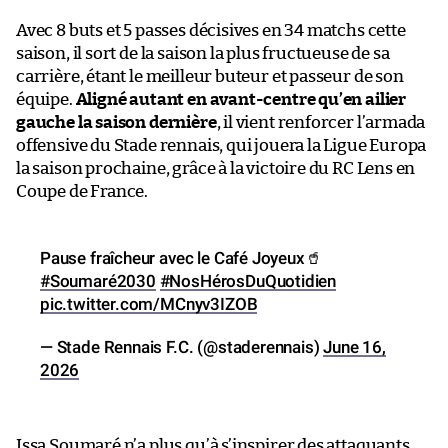
Avec 8 buts et 5 passes décisives en 34 matchs cette
saison, il sort de la saison la plus fructueuse de sa
carrière, étant le meilleur buteur et passeur de son
équipe.
Aligné autant en avant-centre qu’en ailier
gauche la saison dernière
, il vient renforcer l’armada
offensive du Stade rennais, qui jouera la Ligue Europa
la saison prochaine, grâce à la victoire du RC Lens en
Coupe de France.
Pause fraîcheur avec le Café Joyeux🥤
#Soumaré2030
#NosHérosDuQuotidien
pic.twitter.com/MCnyv3IZOB
— Stade Rennais F.C. (@staderennais)
June 16,
2026
Issa Soumaré n’a plus qu’à s’inspirer des attaquants