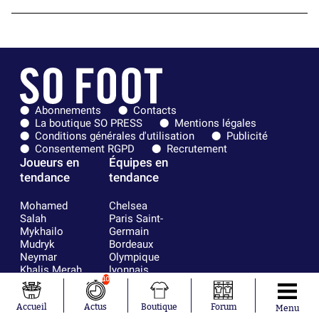
Abonnements
Contacts
La boutique SO PRESS
Mentions légales
Conditions générales d'utilisation
Publicité
Consentement RGPD
Recrutement
Joueurs en
Équipes en
tendance
tendance
Mohamed
Chelsea
Salah
Paris Saint-
Mykhailo
Germain
Mudryk
Bordeaux
Neymar
Olympique
Khalis Merah
lyonnais
10
Loïs Openda
FIFA
Moussa
Real Madrid
Niakhaté
RC Strasbourg
Accueil
Actus
Boutique
Forum
Menu