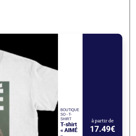
BOUTIQUE
SO - T-
SHIRT
à partir de
T-shirt
17.49€
« AIMÉ
»