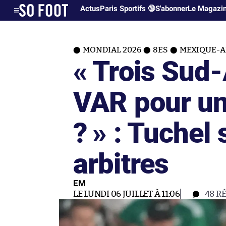
Actus
Paris Sportifs 🔞
S'abonner
Le Magazi
MONDIAL 2026
8ES
MEXIQUE-A
« Trois Sud-
VAR pour un
? » : Tuchel
arbitres
EM
LE LUNDI 06 JUILLET À 11:06
48
R