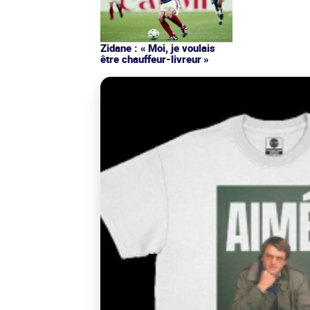
Zidane : « Moi, je voulais
être chauffeur-livreur »