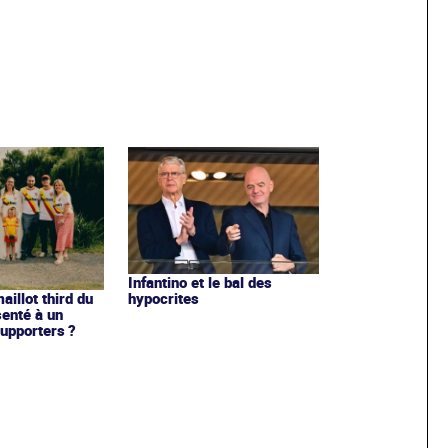
Infantino et le bal des
hypocrites
illot third du
enté à un
upporters ?