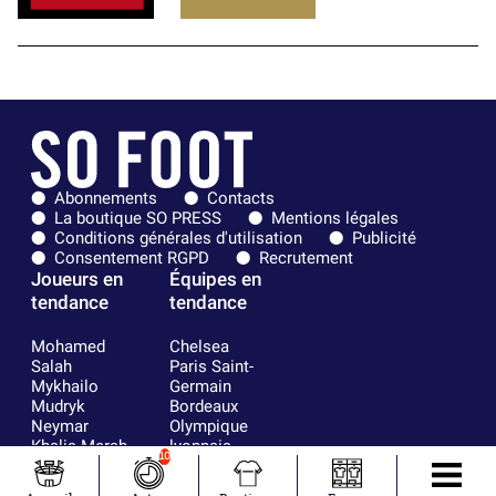
Abonnements
Contacts
La boutique SO PRESS
Mentions légales
Conditions générales d'utilisation
Publicité
Consentement RGPD
Recrutement
Joueurs en
Équipes en
tendance
tendance
Mohamed
Chelsea
Salah
Paris Saint-
Mykhailo
Germain
Mudryk
Bordeaux
Neymar
Olympique
Khalis Merah
lyonnais
10
Loïs Openda
FIFA
Moussa
Real Madrid