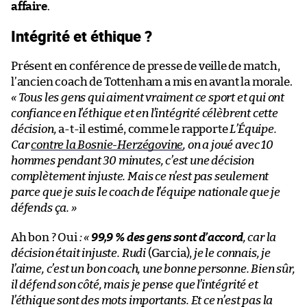
affaire
.
Intégrité et éthique ?
Présent en conférence de presse de veille de match,
l’ancien coach de Tottenham a mis en avant la morale.
« Tous les gens qui aiment vraiment ce sport et qui ont
confiance en l’éthique et en l’intégrité célèbrent cette
décision,
a-t-il estimé, comme le rapporte
L’Équipe.
Car
contre la Bosnie-Herzégovine
, on a joué avec 10
hommes pendant 30 minutes, c’est une décision
complètement injuste. Mais ce n’est pas seulement
parce que je suis le coach de l’équipe nationale que je
défends ça.
»
Ah bon ? Oui
:
«
99,9 % des gens sont d’accord
, car la
décision était injuste. Rudi
(Garcia),
je le connais, je
l’aime, c’est un bon coach, une bonne personne. Bien sûr,
il défend son côté, mais je pense que l’intégrité et
l’éthique sont des mots importants. Et ce n’est pas la