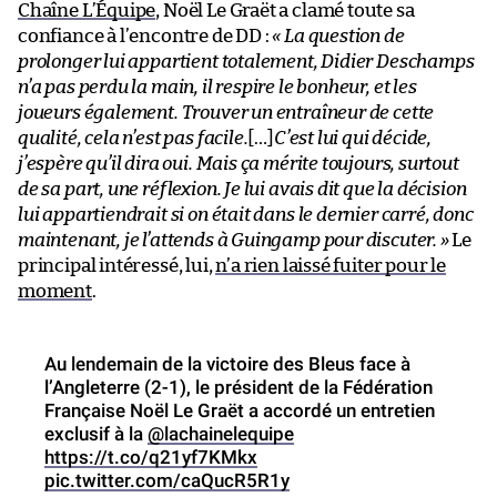
Chaîne L’Équipe
, Noël Le Graët a clamé toute sa
confiance à l’encontre de DD :
« La question de
prolonger lui appartient totalement, Didier Deschamps
n’a pas perdu la main, il respire le bonheur, et les
joueurs également. Trouver un entraîneur de cette
qualité, cela n’est pas facile.
[…]
C’est lui qui décide,
j’espère qu’il dira oui. Mais ça mérite toujours, surtout
de sa part, une réflexion. Je lui avais dit que la décision
lui appartiendrait si on était dans le dernier carré, donc
maintenant, je l’attends à Guingamp pour discuter. »
Le
principal intéressé, lui,
n’a rien laissé fuiter pour le
moment
.
Au lendemain de la victoire des Bleus face à
l’Angleterre (2-1), le président de la Fédération
Française Noël Le Graët a accordé un entretien
exclusif à la
@lachainelequipe
https://t.co/q21yf7KMkx
pic.twitter.com/caQucR5R1y