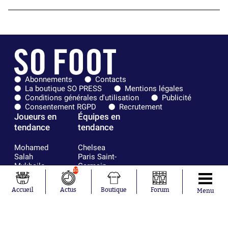
Abonnements
Contacts
La boutique SO PRESS
Mentions légales
Conditions générales d'utilisation
Publicité
Consentement RGPD
Recrutement
Joueurs en
Équipes en
tendance
tendance
Mohamed
Chelsea
Salah
Paris Saint-
Mykhailo
Germain
10
Mudryk
Bordeaux
Neymar
Olympique
Accueil
Actus
Boutique
Forum
Menu
Khalis Merah
lyonnais
Loïs Openda
FIFA
Moussa
Real Madrid
Niakhaté
RC Strasbourg