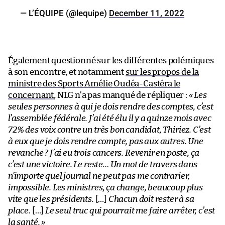
— L’ÉQUIPE (@lequipe)
December 11, 2022
Également questionné sur les différentes polémiques
à son encontre, et notamment
sur les propos de la
ministre des Sports Amélie Oudéa-Castéra le
concernant
, NLG n’a pas manqué de répliquer :
« Les
seules personnes à qui je dois rendre des comptes, c’est
l’assemblée fédérale. J’ai été élu il y a quinze mois avec
72% des voix contre un très bon candidat, Thiriez. C’est
à eux que je dois rendre compte, pas aux autres. Une
revanche ? J’ai eu trois cancers. Revenir en poste, ça
c’est une victoire. Le reste… Un mot de travers dans
n’importe quel journal ne peut pas me contrarier,
impossible. Les ministres, ça change, beaucoup plus
vite que les présidents.
[…]
Chacun doit rester à sa
place.
[…]
Le seul truc qui pourrait me faire arrêter, c’est
la santé. »