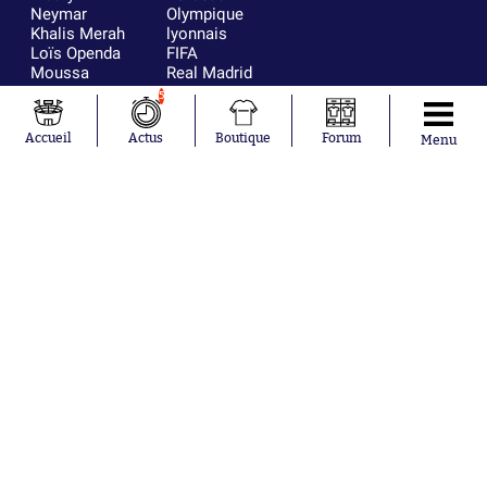
Neymar
Olympique
Khalis Merah
lyonnais
Loïs Openda
FIFA
Moussa
Real Madrid
Niakhaté
RC Strasbourg
5
Nicolás
AC Milan
Tagliafico
France
Accueil
Actus
Boutique
Forum
Menu
Pavel Šulc
RC Lens
Josh Maja
Gauthier Hein