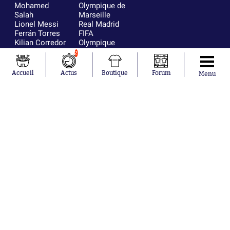
Mohamed
Olympique de
Salah
Marseille
Lionel Messi
Real Madrid
Ferrán Torres
FIFA
Kilian Corredor
Olympique
Franco
lyonnais
2
Mastantuono
AS Monaco
Orel Mangala
FC Barcelone
Accueil
Actus
Boutique
Forum
Menu
Rio Mavuba
Argentine
Rodri
RC Strasbourg
Mika Godts
Trabzonspor