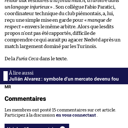
retour aux vestiaires à la fin du match, à l’arbitre dans
un langage injurieux
» . Son collègue Fabio Paratici,
coordinateur technique du club piémontais, a, lui,
reçu une simple mise en garde pour «
manque de
respect
» envers le même arbitre. Alors que lesdits
propos n’ont pas été rapportés, difficile de
comprendre ce qui aurait pu agacer Nedvěd après un
match largement dominé par les Turinois.
De la
Furia Ceca
dans le texte.
Julián Alvarez : symbole d'un mercato devenu fou
MR
Commentaires
Les membres ont posté 15 commentaires sur cet article.
Participez à la discussion
en vous connectant
.