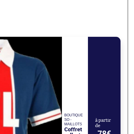
BOUTIQUE
SO -
à partir
MAILLOTS
de
Coffret
78€