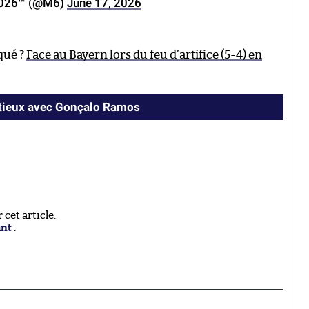
 2026™ (@M6)
June 17, 2026
rqué ?
Face au Bayern lors du feu d’artifice (5-4) en
ntieux avec Gonçalo Ramos
cet article.
ant
.