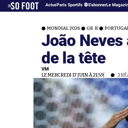
Actus
Paris Sportifs 🔞
S'abonner
Le Magazi
MONDIAL 2026
GR. K
PORTUGAL
João Neves 
de la tête
VM
LE MERCREDI 17 JUIN À 21:59
2
RÉ