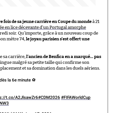
e fois de sa jeune carrière en Coupe du monde
à 21
rée en lice décevante d’un Portugal amorphe
edi soir. Qu’importe, grâce à un nouveau coup de
son mètre 74,
le joyau parisien s’est offert une
te sa carrière,
l’ancien de Benfica en a marqué… pas
ingue malgré sa petite taille qui confirme son
u placement et sa domination dans les duels aériens.
dès la 6e minute ⚽️
s://t.co/A2JlsawZr6
#CDM2026
#FIFAWorldCup
NNW3