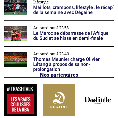
Lifestyle
Maillots, crampons, lifestyle : le récap’
de la semaine avec Dégaine
Aujourd'hui à 23:58
Le Maroc se débarrasse de l'Afrique
du Sud et se hisse en demi-finale
Aujourd'hui à 23:40
Thomas Meunier charge Olivier
Létang à propos de sa non-
prolongation
Nos partenaires