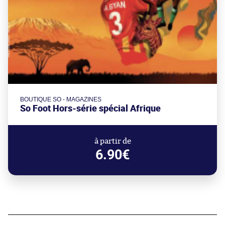
BOUTIQUE SO - MAGAZINES
So Foot Hors-série spécial Afrique
à partir de
6.90€