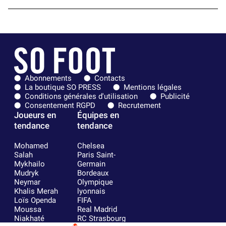
Abonnements
Contacts
La boutique SO PRESS
Mentions légales
Conditions générales d'utilisation
Publicité
Consentement RGPD
Recrutement
Joueurs en
Équipes en
tendance
tendance
Mohamed
Chelsea
Salah
Paris Saint-
Mykhailo
Germain
Mudryk
Bordeaux
Neymar
Olympique
Khalis Merah
lyonnais
Loïs Openda
FIFA
Moussa
Real Madrid
Niakhaté
RC Strasbourg