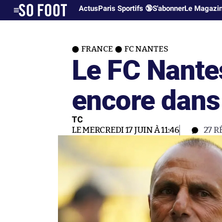
Actus
Paris Sportifs 🔞
S'abonner
Le Magazi
FRANCE
FC NANTES
Le FC Nante
encore dans
TC
LE MERCREDI 17 JUIN À 11:46
27
R