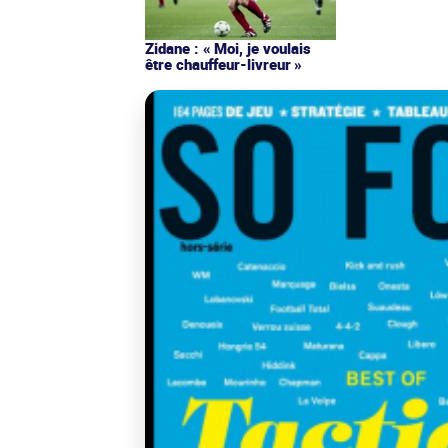
Zidane : « Moi, je voulais
être chauffeur-livreur »