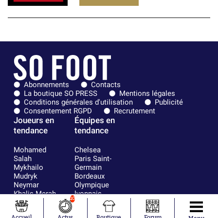
Abonnements
Contacts
La boutique SO PRESS
Mentions légales
Conditions générales d'utilisation
Publicité
Consentement RGPD
Recrutement
Joueurs en
Équipes en
tendance
tendance
Mohamed
Chelsea
Salah
Paris Saint-
Mykhailo
Germain
Mudryk
Bordeaux
Neymar
Olympique
Khalis Merah
lyonnais
10
Loïs Openda
FIFA
Moussa
Real Madrid
Accueil
Actus
Boutique
Forum