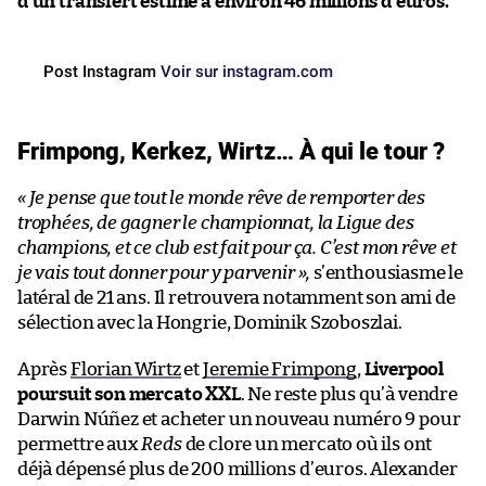
d’un transfert estimé à environ 46 millions d’euros.
Post Instagram
Voir sur instagram.com
Frimpong, Kerkez, Wirtz… À qui le tour ?
« Je pense que tout le monde rêve de remporter des
trophées, de gagner le championnat, la Ligue des
champions, et ce club est fait pour ça. C’est mon rêve et
je vais tout donner pour y parvenir »,
s’enthousiasme le
latéral de 21 ans. Il retrouvera notamment son ami de
sélection avec la Hongrie, Dominik Szoboszlai.
Après
Florian Wirtz
et
Jeremie Frimpong
,
Liverpool
poursuit son mercato XXL
. Ne reste plus qu’à vendre
Darwin Núñez et acheter un nouveau numéro 9 pour
permettre aux
Reds
de clore un mercato où ils ont
déjà dépensé plus de 200 millions d’euros. Alexander