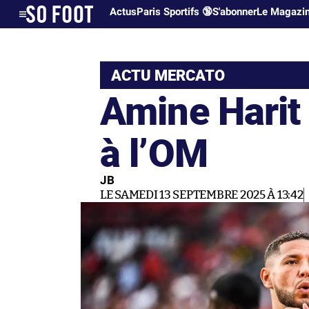
Actus
Paris Sportifs 🔞
S'abonner
Le Magazi
ACTU MERCATO
Amine Harit 
à l’OM
JB
LE SAMEDI 13 SEPTEMBRE 2025 À 13:42