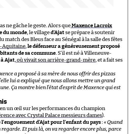
s ne gâche le geste. Alors que
Maxence Lacroix
pe du monde
, le village
d’Ajat
se prépare à soutenir
u match des Bleus face au Sénégal à la salle des fêtes
e-Aquitaine
,
le défenseur a généreusement proposé
habitants de sa commune
. S’il est né à Villeneuve-
à Ajat
,
où vivait son arrière-grand-mère
, et a fait ses
xence a proposé à sa mère de nous offrir des pizzas
’elle lui a expliqué que nous allons mettre un grand
une. Ça montre bien l’état d’esprit de Maxence qui est
nis
ien un œil sur les performances du champion
rence avec Crystal Palace messieurs dames
).
e
l’engouement d’Ajat pour l’enfant du pays
:
« Quand
regarde. Et puis là, on va regarder encore plus, parce