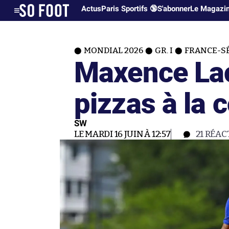
Actus
Paris Sportifs 🔞
S'abonner
Le Magazi
MONDIAL 2026
GR. I
FRANCE-S
Maxence Lac
pizzas à la
SW
LE MARDI 16 JUIN À 12:57
21
RÉAC