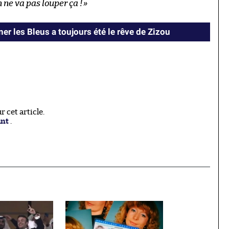
n ne va pas louper ça !
»
er les Bleus a toujours été le rêve de Zizou
 cet article.
ant
.