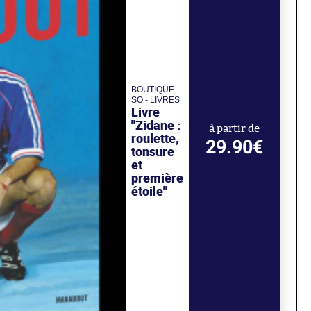
BOUTIQUE
SO - LIVRES
Livre
"Zidane :
à partir de
roulette,
29.90€
tonsure
et
première
étoile"