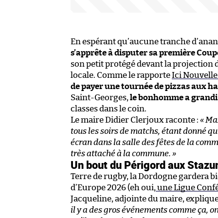
En espérant qu’aucune tranche d’anana
s’apprête à disputer sa première Cou
son petit protégé devant la projection d
locale. Comme le rapporte
Ici Nouvell
de payer une tournée de pizzas aux 
Saint-Georges,
le bonhomme a grandi 
classes dans le coin.
Le maire Didier Clerjoux raconte :
« Ma
tous les soirs de matchs, étant donné qu
écran dans la salle des fêtes de la comm
très attaché à la commune. »
Un bout du Périgord aux Stazu
Terre de rugby, la Dordogne gardera b
d’Europe 2026 (eh oui,
une Ligue Confé
Jacqueline, adjointe du maire, expliqu
il y a des gros événements comme ça, on 