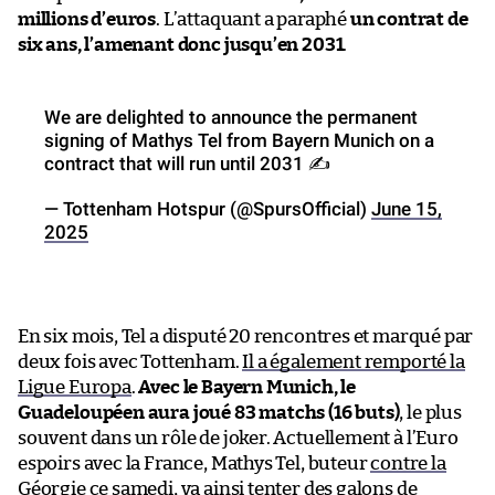
millions d’euros
. L’attaquant a paraphé
un contrat de
six ans, l’amenant donc jusqu’en 2031
.
We are delighted to announce the permanent
signing of Mathys Tel from Bayern Munich on a
contract that will run until 2031 ✍️
— Tottenham Hotspur (@SpursOfficial)
June 15,
2025
En six mois, Tel a disputé 20 rencontres et marqué par
deux fois avec Tottenham.
Il a également remporté la
Ligue Europa
.
Avec le Bayern Munich, le
Guadeloupéen aura joué 83 matchs (16 buts)
, le plus
souvent dans un rôle de joker. Actuellement à l’Euro
espoirs avec la France, Mathys Tel, buteur
contre la
Géorgie ce samedi
, va ainsi tenter des galons de