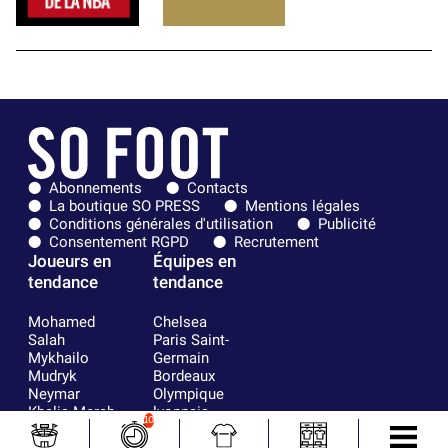
Abonnements
Contacts
La boutique SO PRESS
Mentions légales
Conditions générales d'utilisation
Publicité
Consentement RGPD
Recrutement
Joueurs en
Équipes en
tendance
tendance
Mohamed
Chelsea
Salah
Paris Saint-
Mykhailo
Germain
Mudryk
Bordeaux
Neymar
Olympique
Khalis Merah
lyonnais
10
Loïs Openda
FIFA
Moussa
Real Madrid