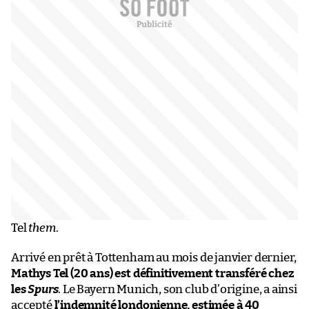
Tel
them
.
Arrivé en prêt à Tottenham au mois de janvier dernier,
Mathys Tel (20 ans) est définitivement transféré chez
les
Spurs
. Le Bayern Munich, son club d’origine, a ainsi
accepté
l’indemnité londonienne, estimée à 40