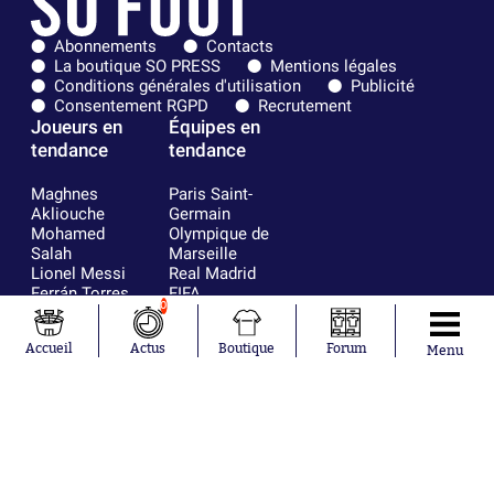
Abonnements
Contacts
La boutique SO PRESS
Mentions légales
Conditions générales d'utilisation
Publicité
Consentement RGPD
Recrutement
Joueurs en
Équipes en
tendance
tendance
Maghnes
Paris Saint-
Akliouche
Germain
Mohamed
Olympique de
Salah
Marseille
Lionel Messi
Real Madrid
Ferrán Torres
FIFA
0
Kilian Corredor
Olympique
Franco
lyonnais
Accueil
Actus
Boutique
Forum
Mastantuono
AS Monaco
Menu
Orel Mangala
FC Barcelone
Rio Mavuba
Argentine
Rodri
RC Strasbourg
Mika Godts
Trabzonspor