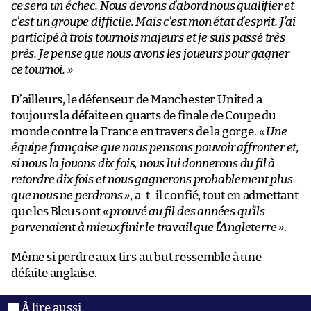
ce sera un échec. Nous devons d’abord nous qualifier et
c’est un groupe difficile. Mais c’est mon état d’esprit. J’ai
participé à trois tournois majeurs et je suis passé très
près. Je pense que nous avons les joueurs pour gagner
ce tournoi.
»
D’ailleurs, le défenseur de Manchester United a
toujours la défaite en quarts de finale de Coupe du
monde contre la France en travers de la gorge.
« Une
équipe française que nous pensons pouvoir affronter et,
si nous la jouons dix fois, nous lui donnerons du fil à
retordre dix fois et nous gagnerons probablement plus
que nous ne perdrons »
, a-t-il confié, tout en admettant
que les Bleus ont
« prouvé au fil des années qu’ils
parvenaient à mieux finir le travail que l’Angleterre »
.
Même si perdre aux tirs au but ressemble à une
défaite anglaise.