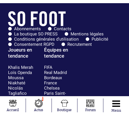
Abonnements
Contacts
La boutique SO PRESS
Mentions légales
Conditions générales d'utilisation
Publicité
Consentement RGPD
Recrutement
Joueurs en
Équipes en
tendance
tendance
Khalis Merah
FIFA
Loïs Openda
Real Madrid
Moussa
Bordeaux
Niakhaté
France
Nicolás
Chelsea
Tagliafico
Paris Saint-
Pavel Šulc
Germain
1
Gauthier Hein
Olympique
Lionel Messi
lyonnais
Accueil
Actus
Boutique
Forum
Menu
Gonzalo
AC Milan
García Torres
RC Strasbourg
Gio Reyna
RC Lens