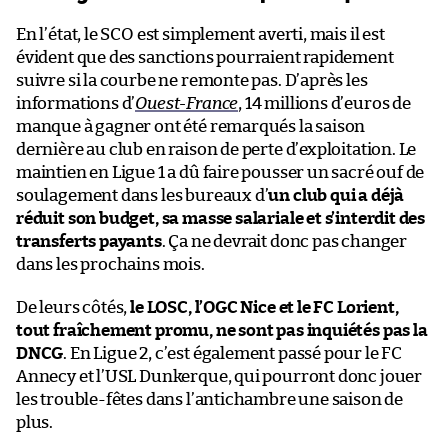
En l’état, le SCO est simplement averti, mais il est
évident que des sanctions pourraient rapidement
suivre si la courbe ne remonte pas. D’après les
informations d’
Ouest-France
, 14 millions d’euros de
manque à gagner ont été remarqués la saison
dernière au club en raison de perte d’exploitation. Le
maintien en Ligue 1 a dû faire pousser un sacré ouf de
soulagement dans les bureaux d’
un club qui a déjà
réduit son budget, sa masse salariale et s’interdit des
transferts payants
. Ça ne devrait donc pas changer
dans les prochains mois.
De leurs côtés,
le LOSC, l’OGC Nice et le FC Lorient,
tout fraîchement promu, ne sont pas inquiétés pas la
DNCG
. En Ligue 2, c’est également passé pour le FC
Annecy et l’USL Dunkerque, qui pourront donc jouer
les trouble-fêtes dans l’antichambre une saison de
plus.