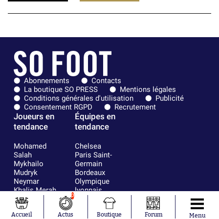
Abonnements
Contacts
La boutique SO PRESS
Mentions légales
Conditions générales d'utilisation
Publicité
Consentement RGPD
Recrutement
Joueurs en
Équipes en
tendance
tendance
Mohamed
Chelsea
Salah
Paris Saint-
Mykhailo
Germain
Mudryk
Bordeaux
Neymar
Olympique
Khalis Merah
lyonnais
0
Loïs Openda
FIFA
Moussa
Real Madrid
Accueil
Actus
Boutique
Forum
Niakhaté
RC Strasbourg
Menu