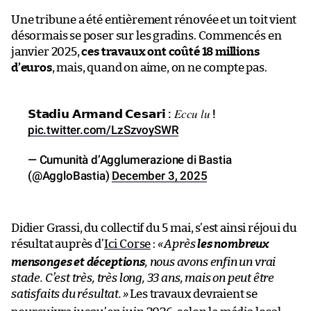
Une tribune a été entièrement rénovée et un toit vient
désormais se poser sur les gradins. Commencés en
janvier 2025,
ces travaux ont coûté 18 millions
d’euros
, mais, quand on aime, on ne compte pas.
𝗦𝘁𝗮𝗱𝗶𝘂 𝗔𝗿𝗺𝗮𝗻𝗱 𝗖𝗲𝘀𝗮𝗿𝗶 : 𝐸𝑐𝑐𝑢 𝑙𝑢 !
pic.twitter.com/LzSzvoySWR
— Cumunità d’Agglumerazione di Bastia
(@AggloBastia)
December 3, 2025
Didier Grassi, du collectif du 5 mai, s’est ainsi réjoui du
résultat auprès d’
Ici Corse
:
«
Après
les nombreux
mensonges et déceptions
, nous avons enfin un vrai
stade. C’est très, très long, 33 ans, mais on peut être
satisfaits du résultat.
»
Les travaux devraient se