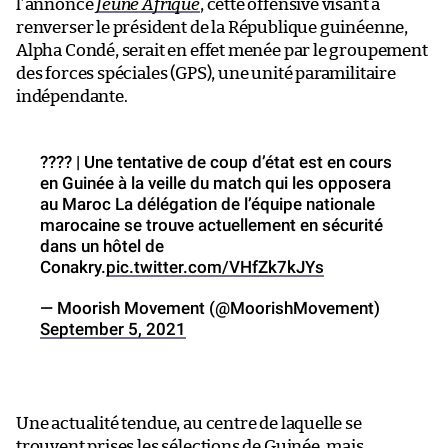
l’annonce
Jeune Afrique
, cette offensive visant à
renverser le président de la République guinéenne,
Alpha Condé, serait en effet menée par le groupement
des forces spéciales (GPS), une unité paramilitaire
indépendante.
???? | Une tentative de coup d’état est en cours
en Guinée à la veille du match qui les opposera
au Maroc La délégation de l’équipe nationale
marocaine se trouve actuellement en sécurité
dans un hôtel de
Conakry.
pic.twitter.com/VHfZk7kJYs
— Moorish Movement (@MoorishMovement)
September 5, 2021
Une actualité tendue, au centre de laquelle se
trouvent prises les sélections de Guinée, mais