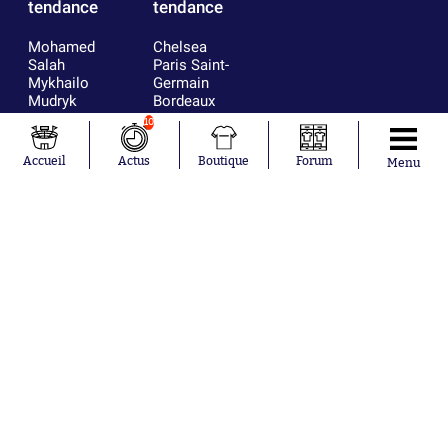
tendance
tendance
Mohamed
Chelsea
Salah
Paris Saint-
Mykhailo
Germain
Mudryk
Bordeaux
Neymar
Olympique
10
Khalis Merah
lyonnais
Loïs Openda
FIFA
Accueil
Actus
Boutique
Forum
Menu
Moussa
Real Madrid
Niakhaté
RC Strasbourg
Nicolás
AC Milan
Tagliafico
France
Pavel Šulc
RC Lens
Josh Maja
Gauthier Hein