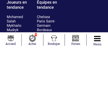
Joueurs en
Équipes en
tendance
tendance
Mohamed
Chelsea
Salah
Paris Saint-
Mykhailo
Germain
Mudryk
Bordeaux
Neymar
Olympique
10
Khalis Merah
lyonnais
Loïs Openda
FIFA
Accueil
Actus
Boutique
Forum
Menu
Moussa
Real Madrid
Niakhaté
RC Strasbourg
Nicolás
AC Milan
Tagliafico
France
Pavel Šulc
RC Lens
Josh Maja
Gauthier Hein