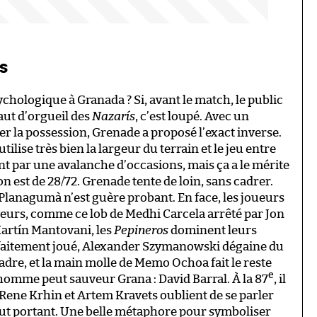
és
ychologique à Granada ? Si, avant le match, le public
aut d’orgueil des
Nazarís
, c’est loupé. Avec un
er la possession, Grenade a proposé l’exact inverse.
lise très bien la largeur du terrain et le jeu entre
ent par une avalanche d’occasions, mais ça a le mérite
on est de 28/72. Grenade tente de loin, sans cadrer.
s Planagumà n’est guère probant. En face, les joueurs
yeurs, comme ce lob de Medhi Carcela arrêté par Jon
Martín Mantovani, les
Pepineros
dominent leurs
rfaitement joué, Alexander Szymanowski dégaine du
adre, et la main molle de Memo Ochoa fait le reste
e
 homme peut sauveur Grana : David Barral. À la 87
, il
 Rene Krhin et Artem Kravets oublient de se parler
bout portant. Une belle métaphore pour symboliser