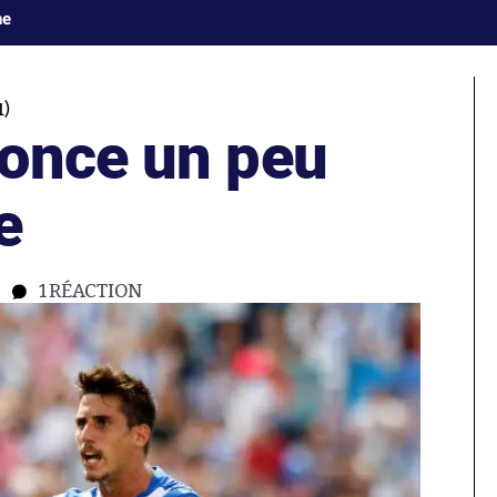
ne
)
once un peu
e
1
RÉACTION