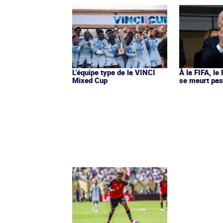
L’équipe type de la VINCI
À la FIFA, le
Mixed Cup
se meurt pa