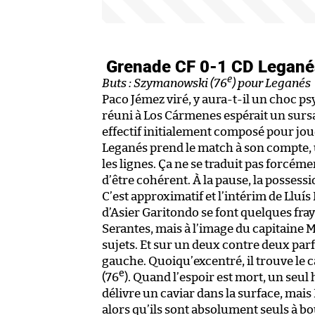
Grenade CF 0-1 CD Legan
e
Buts : Szymanowski (76
) pour Leganés
Paco Jémez viré, y aura-t-il un choc ps
réuni à Los Cármenes espérait un surs
effectif initialement composé pour jou
Leganés prend le match à son compte, uti
les lignes. Ça ne se traduit pas forcém
d’être cohérent. À la pause, la possessi
C’est approximatif et l’intérim de Lluí
d’Asier Garitondo se font quelques fra
Serantes, mais à l’image du capitaine 
sujets. Et sur un deux contre deux pa
gauche. Quoiqu’excentré, il trouve le c
e
(76
). Quand l’espoir est mort, un seul
délivre un caviar dans la surface, mais
alors qu’ils sont absolument seuls à 